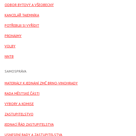
ODBOR BYTOVÝ A VŠEOBECNÝ
KANCELÁŘ TAJEMNÍKA
POTŘEBUJI SI VYŘÍDIT
PRONÁJMY
VOLBY
NNTB
SAMOSPRÁVA
MATERIÁLY K JEDNÁNÍ ZMČ BRNO-VINOHRADY
RADA MĚSTSKÉ ČÁSTI
VÝBORY A KOMISE
ZASTUPITELSTVO
JEDNACÍ ŘÁD ZASTUPITELSTVA
USNESENÍ RADY A ZASTUPITELSTVA