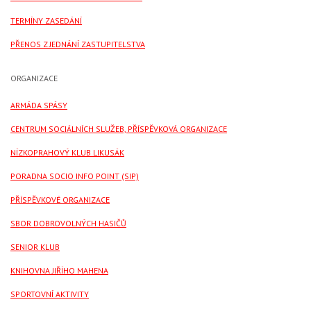
TERMÍNY ZASEDÁNÍ
PŘENOS Z JEDNÁNÍ ZASTUPITELSTVA
ORGANIZACE
ARMÁDA SPÁSY
CENTRUM SOCIÁLNÍCH SLUŽEB, PŘÍSPĚVKOVÁ ORGANIZACE
NÍZKOPRAHOVÝ KLUB LIKUSÁK
PORADNA SOCIO INFO POINT (SIP)
PŘÍSPĚVKOVÉ ORGANIZACE
SBOR DOBROVOLNÝCH HASIČŮ
SENIOR KLUB
KNIHOVNA JIŘÍHO MAHENA
SPORTOVNÍ AKTIVITY