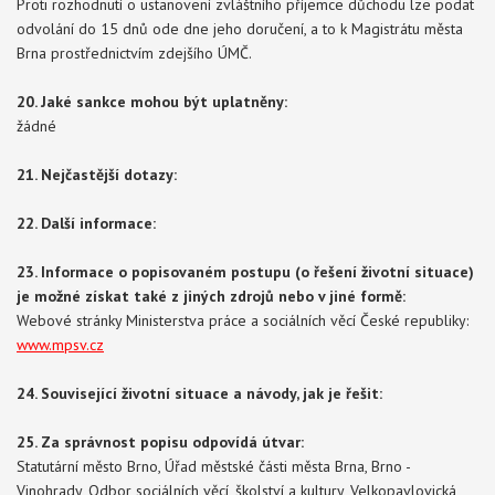
Proti rozhodnutí o ustanovení zvláštního příjemce důchodu lze podat
odvolání do 15 dnů ode dne jeho doručení, a to k Magistrátu města
Brna prostřednictvím zdejšího ÚMČ.
20. Jaké sankce mohou být uplatněny:
žádné
21. Nejčastější dotazy:
22. Další informace:
23. Informace o popisovaném postupu (o řešení životní situace)
je možné získat také z jiných zdrojů nebo v jiné formě:
Webové stránky Ministerstva práce a sociálních věcí České republiky:
www.mpsv.cz
24. Související životní situace a návody, jak je řešit:
25. Za správnost popisu odpovídá útvar:
Statutární město Brno, Úřad městské části města Brna, Brno -
Vinohrady, Odbor sociálních věcí, školství a kultury, Velkopavlovická