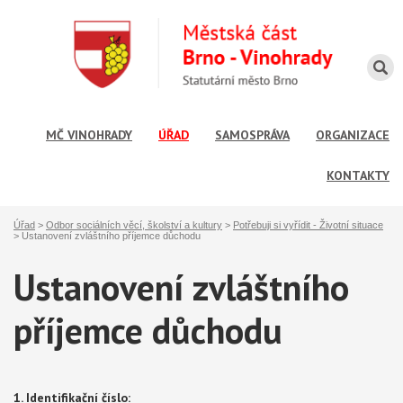
MČ VINOHRADY
ÚŘAD
SAMOSPRÁVA
ORGANIZACE
KONTAKTY
Úřad
>
Odbor sociálních věcí, školství a kultury
>
Potřebuji si vyřídit - Životní situace
>
Ustanovení zvláštního příjemce důchodu
Ustanovení zvláštního
příjemce důchodu
1. Identifikační číslo: