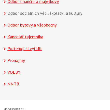
Odbor finanční a majetkový
Odbor sociálních věcí, školství a kultury
Odbor bytový a všeobecný
Kancelář tajemníka
Potřebuji si vyřídit
Pronájmy
VOLBY
NNTB
MČ VINOHRADY