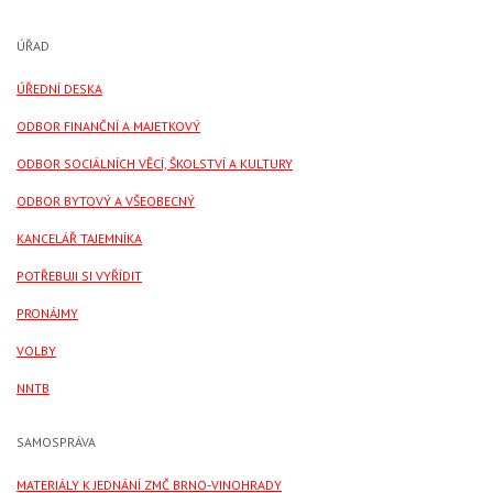
ÚŘAD
ÚŘEDNÍ DESKA
ODBOR FINANČNÍ A MAJETKOVÝ
ODBOR SOCIÁLNÍCH VĚCÍ, ŠKOLSTVÍ A KULTURY
ODBOR BYTOVÝ A VŠEOBECNÝ
KANCELÁŘ TAJEMNÍKA
POTŘEBUJI SI VYŘÍDIT
PRONÁJMY
VOLBY
NNTB
SAMOSPRÁVA
MATERIÁLY K JEDNÁNÍ ZMČ BRNO-VINOHRADY