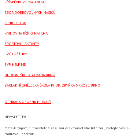
PŘÍSPĚVKOVÉ ORGANIZACE
SBOR DOBROVOLNÝCH HASIČŮ
SENIOR KLUB
KNIHOVNA JIŘÍHO MAHENA
SPORTOVNÍ AKTIVITY
SVČ LUŽÁNKY
SVP HELP ME
HUDEBNÍ ŠKOLA YAMAHA BRNO
ZÁKLADNÍ UMĚLECKÁ ŠKOLA PHDR. ZBYŇKA MRKOSE, BRNO
OCHRANA OSOBNÍCH ÚDAJŮ
NEWSLETTER
Máte-li zájem o pravidelné zasílání elektronického Informu, zadejte Vaši e-
mailovou adresu: