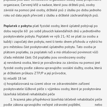
organizace, Červený kříž a nadace, které jsou držiteli psů, osoby
závislé na pomoci jiné osoby, držitelé psů z útulku po dobu jednoho
roku od data jejich převzetí z útulku a držitelé záchranářských psů.
Poplatek z pobytu
platí fyzické osoby, které úplatně pobývají po
dobu nejvýše 60 po sobě jdoucích kalendářních dnů u jednotlivého
poskytovatele pobytu. Poplatek ve výši 21,- Kč se platí za osobu a
každý i započatý den pobytu, není-li tento dnem příchodu a vybírá ho
pro městskou část poskytovatel úplatného pobytu. Tato osoba je
plátcem poplatku, za poplatek ručí a má ohlašovací povinnost vůči
úřadu městské části. Od poplatku jsou osvobozeny osoby:
a) nevidomá osoba, která je považována za závislou na pomoci jiné
fyzické osoby podle zákona upravujícího sociální služby, osoba, která
je držitelem průkazu ZTP/P a její průvodce,
b) mladší 18 let
c) hospitalizovaná na území obce ve zdravotnickém zařízení
poskytovatele lůžkové péče s výjimkou osoby, které je poskytována
lázeňská léčebně rehabilitační péče
1. hrazená jako příspěvková lázeňská léčebně rehabilitační péče
podle zákona upravujícího veřejné zdravotní pojištění, nebo