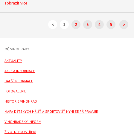
zobrazit více
<
1
2
3
4
5
>
MČ VINOHRADY
AKTUALITY
AKCE A INFORMACE
DALŠÍ INFORMACE
FOTOGALERIE
HISTORIE VINOHRAD
MAPA DĚTSKÝCH HŘIŠŤ A SPORTOVIŠŤ NYNÍ SE PŘIPRAVUJE
VINOHRADSKÝ INFORM
ŽIVOTNÍ PROSTŘEDÍ