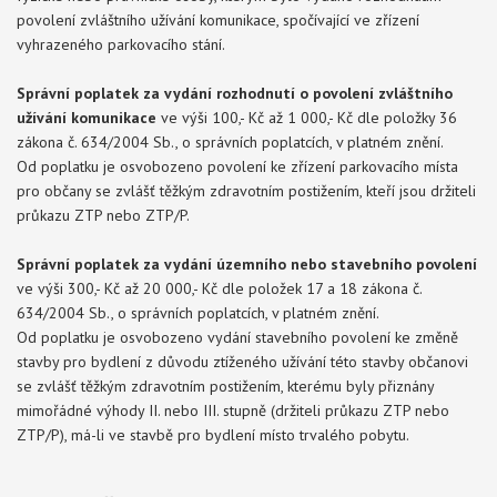
povolení zvláštního užívání komunikace, spočívající ve zřízení
vyhrazeného parkovacího stání.
Správní poplatek za vydání rozhodnutí o povolení zvláštního
užívání komunikace
ve výši 100,- Kč až 1 000,- Kč dle položky 36
zákona č. 634/2004 Sb., o správních poplatcích, v platném znění.
Od poplatku je osvobozeno povolení ke zřízení parkovacího místa
pro občany se zvlášť těžkým zdravotním postižením, kteří jsou držiteli
průkazu ZTP nebo ZTP/P.
Správní poplatek za vydání územního nebo stavebního povolení
ve výši 300,- Kč až 20 000,- Kč dle položek 17 a 18 zákona č.
634/2004 Sb., o správních poplatcích, v platném znění.
Od poplatku je osvobozeno vydání stavebního povolení ke změně
stavby pro bydlení z důvodu ztíženého užívání této stavby občanovi
se zvlášť těžkým zdravotním postižením, kterému byly přiznány
mimořádné výhody II. nebo III. stupně (držiteli průkazu ZTP nebo
ZTP/P), má-li ve stavbě pro bydlení místo trvalého pobytu.