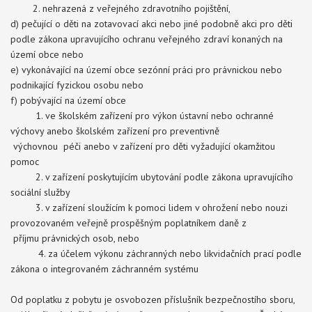
2. nehrazená z veřejného zdravotního pojištění,
d) pečující o děti na zotavovací akci nebo jiné podobně akci pro děti
podle zákona upravujícího ochranu veřejného zdraví konaných na
území obce nebo
e) vykonávající na území obce sezónní práci pro právnickou nebo
podnikající fyzickou osobu nebo
f) pobývající na území obce
1. ve školském zařízení pro výkon ústavní nebo ochranné
výchovy anebo školském zařízení pro preventivně
výchovnou péči anebo v zařízení pro děti vyžadující okamžitou
pomoc
2. v zařízení poskytujícím ubytování podle zákona upravujícího
sociální služby
3. v zařízení sloužícím k pomoci lidem v ohrožení nebo nouzi
provozovaném veřejně prospěšným poplatníkem daně z
příjmu právnických osob, nebo
4. za účelem výkonu záchranných nebo likvidačních prací podle
zákona o integrovaném záchranném systému
Od poplatku z pobytu je osvobozen příslušník bezpečnostího sboru,