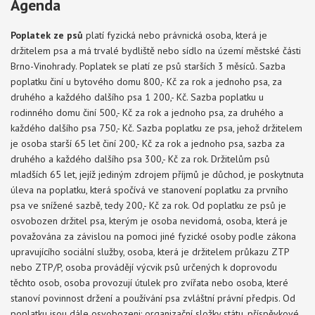
Agenda
Poplatek ze psů
platí fyzická nebo právnická osoba, která je
držitelem psa a má trvalé bydliště nebo sídlo na území městské části
Brno-Vinohrady. Poplatek se platí ze psů starších 3 měsíců. Sazba
poplatku činí u bytového domu 800,- Kč za rok a jednoho psa, za
druhého a každého dalšího psa 1 200,- Kč. Sazba poplatku u
rodinného domu činí 500,- Kč za rok a jednoho psa, za druhého a
každého dalšího psa 750,- Kč. Sazba poplatku ze psa, jehož držitelem
je osoba starší 65 let činí 200,- Kč za rok a jednoho psa, sazba za
druhého a každého dalšího psa 300,- Kč za rok. Držitelům psů
mladších 65 let, jejíž jediným zdrojem příjmů je důchod, je poskytnuta
úleva na poplatku, která spočívá ve stanovení poplatku za prvního
psa ve snížené sazbě, tedy 200,- Kč za rok. Od poplatku ze psů je
osvobozen držitel psa, kterým je osoba nevidomá, osoba, která je
považována za závislou na pomoci jiné fyzické osoby podle zákona
upravujícího sociální služby, osoba, která je držitelem průkazu ZTP
nebo ZTP/P, osoba provádějí výcvik psů určených k doprovodu
těchto osob, osoba provozují útulek pro zvířata nebo osoba, které
stanoví povinnost držení a používání psa zvláštní právní předpis. Od
poplatku jsou dále osvobozeni: organizační složky státu, příspěvkové