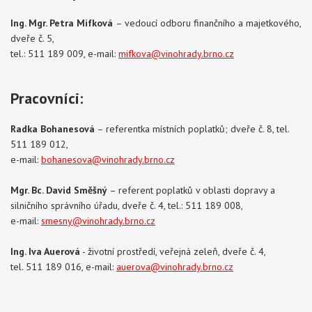
Ing. Mgr. Petra Mifková
– vedoucí odboru finančního a majetkového,
dveře č. 5,
tel.: 511 189 009, e-mail:
mifkova@vinohrady.brno.cz
Pracovníci:
Radka Bohanesová
– referentka místních poplatků; dveře č. 8, tel.
511 189 012,
e-mail:
bohanesov
a@vinohrady.brno.cz
Mgr. Bc. David Směšný
– referent poplatků v oblasti dopravy a
silničního správního úřadu, dveře č. 4, tel.: 511 189 008,
e-mail:
smesny@vinohrady.brno.cz
Ing. Iva Auerová
- životní prostředí, veřejná zeleň, dveře č. 4,
tel. 511 189 016, e-mail:
auerova@vinohrady.brno.cz