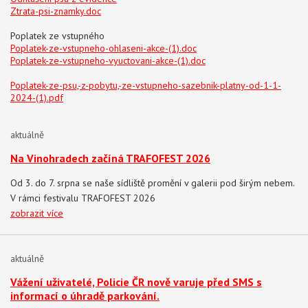
Ztrata-psi-znamky.doc
Poplatek ze vstupného
Poplatek-ze-vstupneho-ohlaseni-akce-(1).doc
Poplatek-ze-vstupneho-vyuctovani-akce-(1).doc
Poplatek-ze-psu,-z-pobytu,-ze-vstupneho-sazebnik-platny-od-1-1-
2024-(1).pdf
aktuálně
Na Vinohradech začíná TRAFOFEST 2026
Od 3. do 7. srpna se naše sídliště promění v galerii pod širým nebem.
V rámci festivalu TRAFOFEST 2026
zobrazit více
aktuálně
Vážení uživatelé, Policie ČR nově varuje před SMS s
informací o úhradě parkování.