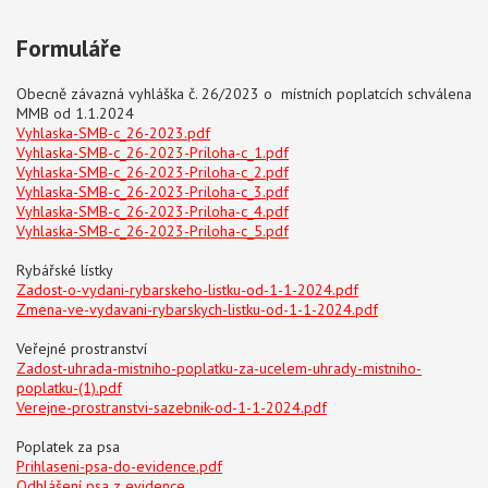
Formuláře
Obecně závazná vyhláška č. 26/2023 o místních poplatcích schválena
MMB od 1.1.2024
Vyhlaska-SMB-c_26-2023.pdf
Vyhlaska-SMB-c_26-2023-Priloha-c_1.pdf
Vyhlaska-SMB-c_26-2023-Priloha-c_2.pdf
Vyhlaska-SMB-c_26-2023-Priloha-c_3.pdf
Vyhlaska-SMB-c_26-2023-Priloha-c_4.pdf
Vyhlaska-SMB-c_26-2023-Priloha-c_5.pdf
Rybářské lístky
Zadost-o-vydani-rybarskeho-listku-od-1-1-2024.pdf
Zmena-ve-vydavani-rybarskych-listku-od-1-1-2024.pdf
Veřejné prostranství
Zadost-uhrada-mistniho-poplatku-za-ucelem-uhrady-mistniho-
poplatku-(1).pdf
Verejne-prostranstvi-sazebnik-od-1-1-2024.pdf
Poplatek za psa
Prihlaseni-psa-do-evidence.pdf
Odhlášení psa z evidence