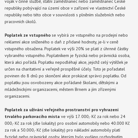
voják v činné službě, státní zaměstnanec nebo zaměstnanec České
republiky pobývající na území obce v zařízení ve vlastnictví České
republiky nebo této obce v souvislosti s plněním služebních nebo
pracovních úkolů.
Poplatek ze vstupného
se vybírá ze vstupného na prodejní nebo
reklamní akce sníženého o daň z přidané hodnoty, je-li v ceně
vstupného obsažena. Poplatek ve výši 20% se platí z úhrnné částky
vybraného vstupného. Poplatníkem je fyzická nebo právnická osoba,
která akci pořádá. Poplatku nepodléhají akce, jejichž celý výtěžek je
určen na charitativní a veřejně prospěšné účely. Toto je pořadatel
povinen do 8 dnů po skončení akce prokázat správci poplatku. Od
poplatku jsou osvobozeny akce pořádané školami, dětskými a
mládežnickými organizacemi, městem Brnem a jím zřízenými
organizacemi.
Poplatek za užívání veřejného prostranství pro vyhrazení
trvalého parkovacího místa
ve výši 17. 000,- Kč za rok nebo 24
000,- Kč za rok (dle lokality) pro osobní automobily nebo 40.000 Kč
za rok a 50.000,- Kč (dle lokality) pro nákladní automobily platí
fyzické nebo právnické osoby, kterým bylo vydáno rozhodnutím