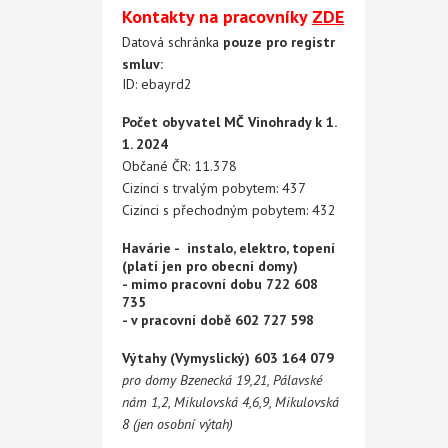
Kontakty na pracovníky
ZDE
Datová schránka
pouze pro registr
smluv:
ID: ebayrd2
Počet obyvatel MČ Vinohrady k 1.
1. 2024
Občané ČR: 11.378
Cizinci s trvalým pobytem: 437
Cizinci s přechodným pobytem: 432
Havárie - instalo, elektro, topení
(platí jen pro obecní domy)
- mimo pracovní dobu 722 608
735
- v pracovní době 602 727 598
Výtahy (Vymyslický) 603 164 079
pro domy Bzenecká 19,21, Pálavské
nám 1,2, Mikulovská 4,6,9, Mikulovská
8 (jen osobní výtah)