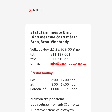
NNTB
Statutární město Brno
Úřad městské části města
Brna, Brno-Vinohrady
Velkopavlovická 25, 628 00 Brno
tel:
511 189 001
fax:
544 210 825
e-mail:
info@vinohrady.brno.cz
Úřední hodiny:
Po:
8:00 - 17.00 hod.
St:
8:00 - 17.00 hod.
Polední př.:
11.00 - 11.30 hod.
elektronická podatelna:
podatelna.vinohrady@brno.cz
ID datové schránky: gxxbyhw