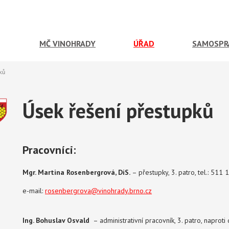
MČ VINOHRADY
ÚŘAD
SAMOSPR
ků
Úsek řešení přestupků
Pracovníci:
Mgr. Martina Rosenbergrová, DiS.
– přestupky, 3. patro, tel.: 511
e-mail:
rosenbergrova@vinohrady.brno.cz
Ing. Bohuslav Osvald
– administrativní pracovník, 3. patro, naproti