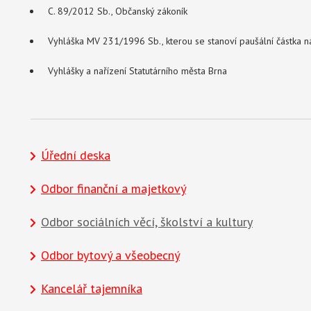
C. 89/2012 Sb., Občanský zákoník
Vyhláška MV 231/1996 Sb., kterou se stanoví paušální částka ná
Vyhlášky a nařízení Statutárního města Brna
Úřední deska
Odbor finanční a majetkový
Odbor sociálních věcí, školství a kultury
Odbor bytový a všeobecný
Kancelář tajemníka