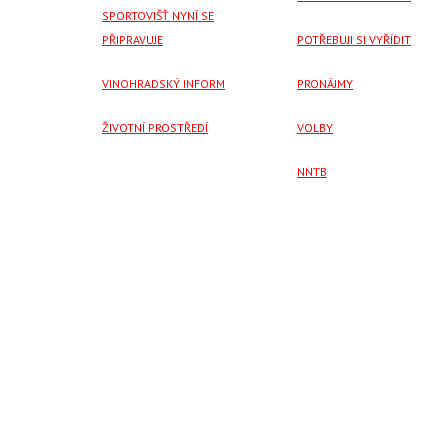
SPORTOVIŠŤ NYNÍ SE
PŘIPRAVUJE
POTŘEBUJI SI VYŘÍDIT
VINOHRADSKÝ INFORM
PRONÁJMY
ŽIVOTNÍ PROSTŘEDÍ
VOLBY
NNTB