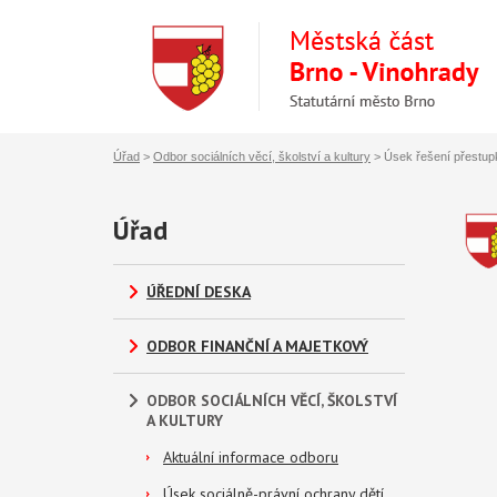
Úřad
>
Odbor sociálních věcí, školství a kultury
>
Úsek řešení přestup
Úřad
ÚŘEDNÍ DESKA
ODBOR FINANČNÍ A MAJETKOVÝ
ODBOR SOCIÁLNÍCH VĚCÍ, ŠKOLSTVÍ
A KULTURY
Aktuální informace odboru
Úsek sociálně-právní ochrany dětí