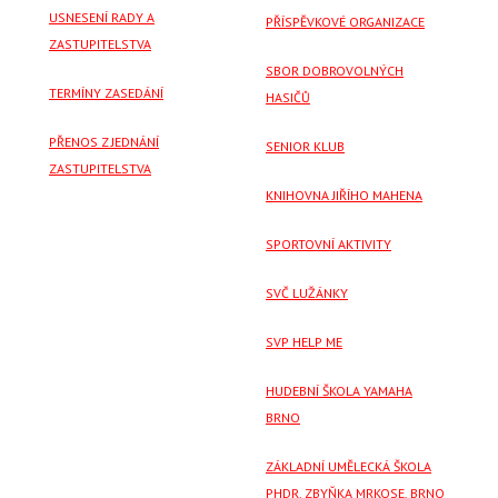
USNESENÍ RADY A
PŘÍSPĚVKOVÉ ORGANIZACE
ZASTUPITELSTVA
SBOR DOBROVOLNÝCH
TERMÍNY ZASEDÁNÍ
HASIČŮ
PŘENOS Z JEDNÁNÍ
SENIOR KLUB
ZASTUPITELSTVA
KNIHOVNA JIŘÍHO MAHENA
SPORTOVNÍ AKTIVITY
SVČ LUŽÁNKY
SVP HELP ME
HUDEBNÍ ŠKOLA YAMAHA
BRNO
ZÁKLADNÍ UMĚLECKÁ ŠKOLA
PHDR. ZBYŇKA MRKOSE, BRNO