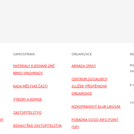
SAMOSPRÁVA
ORGANIZACE
NE
Má
MATERIÁLY K JEDNÁNÍ ZMČ
ARMÁDA SPÁSY
za
BRNO-VINOHRADY
CENTRUM SOCIÁLNÍCH
E-
RADA MĚSTSKÉ ČÁSTI
SLUŽEB, PŘÍSPĚVKOVÁ
ORGANIZACE
VÝBORY A KOMISE
Va
NÍZKOPRAHOVÝ KLUB LIKUSÁK
ZASTUPITELSTVO
NÝ
PORADNA SOCIO INFO POINT
JEDNACÍ ŘÁD ZASTUPITELSTVA
(SIP)