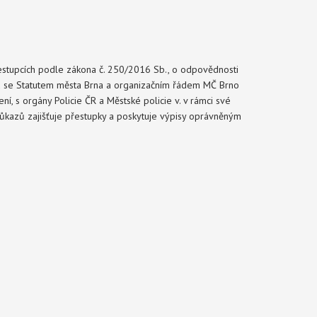
řestupcích podle zákona č. 250/2016 Sb., o odpovědnosti
adu se Statutem města Brna a organizačním řádem MČ Brno
ní, s orgány Policie ČR a Městské policie v. v rámci své
důkazů zajišťuje přestupky a poskytuje výpisy oprávněným