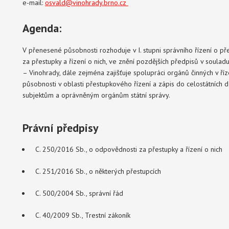
e-mail:
osvald
@vinohrady.brno.c
z
Agenda:
V přenesené působnosti rozhoduje v I. stupni správního řízení o p
za přestupky a řízení o nich, ve znění pozdějších předpisů v soul
– Vinohrady, dále zejména zajišťuje spolupráci orgánů činných v říze
působnosti v oblasti přestupkového řízení a zápis do celostátních 
subjektům a oprávněným orgánům státní správy.
Právní předpisy
C. 250/2016 Sb., o odpovědnosti za přestupky a řízení o nich
C. 251/2016 Sb., o některých přestupcích
C. 500/2004 Sb., správní řád
C. 40/2009 Sb., Trestní zákoník