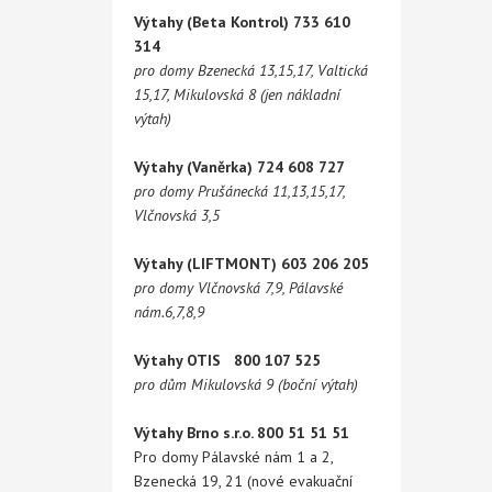
Výtahy (Beta Kontrol) 733 610
314
pro domy Bzenecká 13,15,17, Valtická
15,17, Mikulovská 8 (jen nákladní
výtah)
Výtahy (Vaněrka) 724 608 727
pro domy Prušánecká 11,13,15,17,
Vlčnovská 3,5
Výtahy (LIFTMONT) 603 206 205
pro domy Vlčnovská 7,9, Pálavské
nám.6,7,8,9
Výtahy OTIS 800 107 525
pro dům Mikulovská 9 (boční výtah)
Výtahy Brno s.r.o. 800 51 51 51
Pro domy Pálavské nám 1 a 2,
Bzenecká 19, 21 (nové evakuační