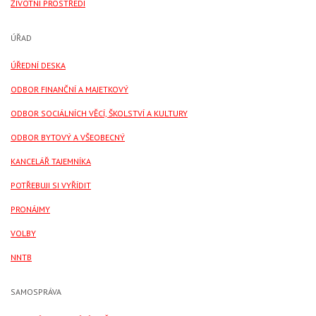
ŽIVOTNÍ PROSTŘEDÍ
ÚŘAD
ÚŘEDNÍ DESKA
ODBOR FINANČNÍ A MAJETKOVÝ
ODBOR SOCIÁLNÍCH VĚCÍ, ŠKOLSTVÍ A KULTURY
ODBOR BYTOVÝ A VŠEOBECNÝ
KANCELÁŘ TAJEMNÍKA
POTŘEBUJI SI VYŘÍDIT
PRONÁJMY
VOLBY
NNTB
SAMOSPRÁVA