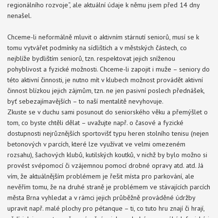
regionálního rozvoje“, ale aktuální údaje k němu jsem před 14 dny
nenašel.
Chceme-li neformálně mluvit o aktivním stárnutí seniorů, musí se k
tomu vytvářet podmínky na sídlištích a v městských částech, co
nejblíže bydlištím seniorů, tzn. respektovat jejich sníženou
pohyblivost a fyzické možnosti. Chceme-li zapojit i muže – seniory do
této aktivní činnosti, je nutno mít v klubech možnost provádět aktivní
činnost blízkou jejich zájmům, tzn. ne jen pasivní poslech přednášek,
byť sebezajímavějších – to naší mentalitě nevyhovuje.
Zkuste se v duchu sami posunout do seniorského věku a přemýšlet o
tom, co byste chtěli dělat – uvažujte např. o časové a fyzické
dostupnosti nejrůznějších sportovišť typu heren stolního tenisu (nejen
betonových v parcích, které lze využívat ve velmi omezeném
rozsahu), šachových klubů, kutilských koutků, v nichž by bylo možno si
provést svépomocí či vzájemnou pomocí drobné opravy atd. atd. Já
vím, že aktuálnějším problémem je řešit místa pro parkování, ale
nevěřím tomu, že na druhé straně je problémem ve stávajících parcích
města Brna vyhledat a v rámci jejich průběžně prováděné údržby
upravit např. malé plochy pro pétanque – ti, co tuto hru znají či hrají,