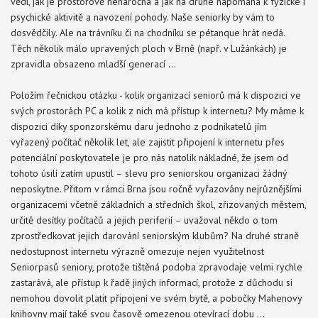
vědí, jak je prostorově nenáročná a jak na druhé napomáhá k fyzické i
psychické aktivitě a navození pohody. Naše seniorky by vám to
dosvědčily. Ale na trávníku či na chodníku se pétanque hrát nedá.
Těch několik málo upravených ploch v Brně (např. v Lužánkách) je
zpravidla obsazeno mladší generací …
Položím řečnickou otázku - kolik organizací seniorů má k dispozici ve
svých prostorách PC a kolik z nich má přístup k internetu? My máme k
dispozici díky sponzorskému daru jednoho z podnikatelů jím
vyřazený počítač několik let, ale zajistit připojení k internetu přes
potenciální poskytovatele je pro nás natolik nákladné, že jsem od
tohoto úsilí zatím upustil – slevu pro seniorskou organizaci žádný
neposkytne. Přitom v rámci Brna jsou ročně vyřazovány nejrůznějšími
organizacemi včetně základních a středních škol, zřizovaných městem,
určitě desítky počítačů a jejich periferií – uvažoval někdo o tom
zprostředkovat jejich darování seniorským klubům? Na druhé straně
nedostupnost internetu výrazně omezuje nejen využitelnost
Seniorpasů seniory, protože tištěná podoba zpravodaje velmi rychle
zastarává, ale přístup k řadě jiných informací, protože z důchodu si
nemohou dovolit platit připojení ve svém bytě, a pobočky Mahenovy
knihovny mají také svou časově omezenou otevírací dobu …