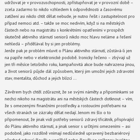
udržovat je v provozuschopnosti, zpřístupňovat je v provozní době –
zcela zadarmo to nikdo vzhledem k odpovědnosti a časovému
zatížení asi nikdo chtít dělat nebude, je nutno řešit i zastupitelnost pro
případ nemoci atd. – takže se moc nedivím, když si na městských
částech nebo na magistrátu s konkrétními opatřeními v prospěch
skutečně aktivního stárnutí seniorů nikdo moc hlavu neláme a řešení
nehledá – přidělával by si jen problémy.
Jenže pak je problém mluvit o Plánu aktivního stárnutí, zůstává-li jen
na papíře nebo v elektronické podobě. Ironicky řečeno – zbývají už
jen tři měsíce letošního roku, kampaňovitá akce bude nahrazena jinou,
a život seniorů půjde dál způsobem, který jim umožní jejich zdravotní
stav, mentalita, důchod a jejich blízcí …
Závěrem bych chtěl zdůraznit, že se svými náměty a připomínkami se
nechci nikoho na magistrátu ani na městských částech dotknout – vím,
že s omezenými finančními prostředky a rostoucími potřebami na
všech stranách se zázraky dělat nedají. Jenom mi šlo o to
připomenout, že jinak vidí potřeby seniorů zdravý třicátník, přispívající
do Plánu aktivního stárnutí, a jinak senior s určitými omezeními – asi
podobně, jako rozdílně vnímají nedůsledně upravený bezbariérový