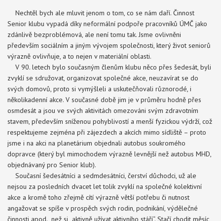
Nechtěl bych ale mluvit jenom o tom, co se nám daří. Činnost
Senior klubu vypadá díky neformální podpoře pracovníků ÚMČ jako
zdánlivě bezproblémová, ale není tomu tak. Jsme ovlivněni
především sociálním a jiným vývojem společnosti, který život seniorů
výrazně ovlivňuje, a to nejen v materiální oblasti.
V 90. letech bylo současným členům klubu něco přes šedesát, byli
zvyklí se sdružovat, organizovat společné akce, neuzavírat se do
svých domovů, proto si vymýšleli a uskutečňovali různorodé, i
několikadenní akce. V současné době jim je v průměru hodně přes
osmdesát a jsou ve svých aktivitách omezováni svým zdravotním
stavem, především sníženou pohyblivostí a menší fyzickou výdrží, což
respektujeme zejména při zájezdech a akcích mimo sídliště – proto
jsme i na akci na planetárium objednali autobus soukromého
dopravce (který byl mimochodem výrazně levnější než autobus MHD,
objednávaný pro Senior klub).
Současní šedesátníci a sedmdesátníci, čerství důchodci, už ale
nejsou za posledních dvacet let tolik zvyklí na společné kolektivní
akce a kromě toho zřejmě cítí výrazně větší potřebu či nutnost
angažovat se spíše v prospěch svých rodin, podnikání, výdělečné
činnosti apod., než si „aktivně užívat aktivního stáří“. Stačí chodit měsíc