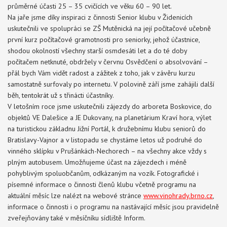
průměrné účasti 25 – 35 cvičících ve věku 60 – 90 let.
Na jaře jsme díky inspiraci z činnosti Senior klubu v Židenicích
uskutečnili ve spolupráci se ZŠ Mutěnická na její počítačové učebně
první kurz počítačové gramotnosti pro seniorky, jehož účastnice,
shodou okolností všechny starší osmdesáti let a do té doby
počítačem netknuté, obdržely v červnu Osvědčení o absolvování –
přál bych Vám vidět radost a zážitek z toho, jak v závěru kurzu
samostatně surfovaly po internetu. V polovině září jsme zahájili další
běh, tentokrát už s třinácti účastníky.
V letošním roce jsme uskutečnili zájezdy do arboreta Boskovice, do
objektů VE Dalešice a JE Dukovany, na planetárium Kraví hora, výlet
na turistickou základnu Jižní Portál, k družebnímu klubu seniorů do
Bratislavy-Vajnor a v listopadu se chystáme letos už podruhé do
vinného sklípku v Prušánkách-Nechorech – na všechny akce vždy s
plným autobusem. Umožňujeme účast na zájezdech i méně
pohyblivým spoluobčanům, odkázaným na vozík. Fotografické i
písemné informace o činnosti členů klubu včetně programu na
aktuální měsíc lze nalézt na webové stránce
www.vinohrady.brno.cz
,
informace o činnosti i o programu na nastávající měsíc jsou pravidelně
zveřejňovány také v měsíčníku sídliště Inform.