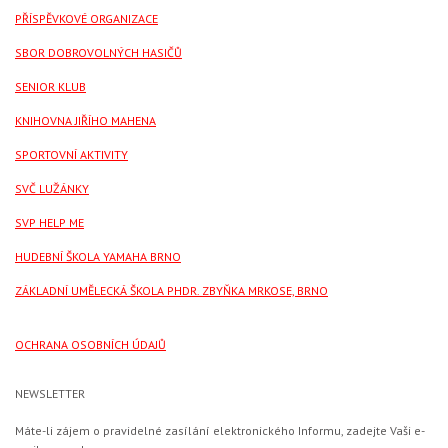
PŘÍSPĚVKOVÉ ORGANIZACE
SBOR DOBROVOLNÝCH HASIČŮ
SENIOR KLUB
KNIHOVNA JIŘÍHO MAHENA
SPORTOVNÍ AKTIVITY
SVČ LUŽÁNKY
SVP HELP ME
HUDEBNÍ ŠKOLA YAMAHA BRNO
ZÁKLADNÍ UMĚLECKÁ ŠKOLA PHDR. ZBYŇKA MRKOSE, BRNO
OCHRANA OSOBNÍCH ÚDAJŮ
NEWSLETTER
Máte-li zájem o pravidelné zasílání elektronického Informu, zadejte Vaši e-