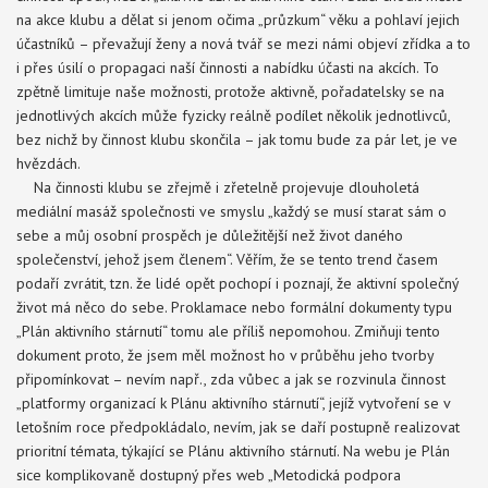
na akce klubu a dělat si jenom očima „průzkum“ věku a pohlaví jejich
účastníků – převažují ženy a nová tvář se mezi námi objeví zřídka a to
i přes úsilí o propagaci naší činnosti a nabídku účasti na akcích. To
zpětně limituje naše možnosti, protože aktivně, pořadatelsky se na
jednotlivých akcích může fyzicky reálně podílet několik jednotlivců,
bez nichž by činnost klubu skončila – jak tomu bude za pár let, je ve
hvězdách.
Na činnosti klubu se zřejmě i zřetelně projevuje dlouholetá
mediální masáž společnosti ve smyslu „každý se musí starat sám o
sebe a můj osobní prospěch je důležitější než život daného
společenství, jehož jsem členem“. Věřím, že se tento trend časem
podaří zvrátit, tzn. že lidé opět pochopí i poznají, že aktivní společný
život má něco do sebe. Proklamace nebo formální dokumenty typu
„Plán aktivního stárnutí“ tomu ale příliš nepomohou. Zmiňuji tento
dokument proto, že jsem měl možnost ho v průběhu jeho tvorby
připomínkovat – nevím např., zda vůbec a jak se rozvinula činnost
„platformy organizací k Plánu aktivního stárnutí“, jejíž vytvoření se v
letošním roce předpokládalo, nevím, jak se daří postupně realizovat
prioritní témata, týkající se Plánu aktivního stárnutí. Na webu je Plán
sice komplikovaně dostupný přes web „Metodická podpora