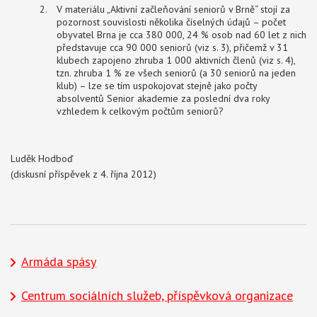
V materiálu „Aktivní začleňování seniorů v Brně“ stojí za
pozornost souvislosti několika číselných údajů – počet
obyvatel Brna je cca 380 000, 24 % osob nad 60 let z nich
představuje cca 90 000 seniorů (viz s. 3), přičemž v 31
klubech zapojeno zhruba 1 000 aktivních členů (viz s. 4),
tzn. zhruba 1 % ze všech seniorů (a 30 seniorů na jeden
klub) – lze se tím uspokojovat stejně jako počty
absolventů Senior akademie za poslední dva roky
vzhledem k celkovým počtům seniorů?
Luděk Hodboď
(diskusní příspěvek z 4. října 2012)
Armáda spásy
Centrum sociálních služeb, příspěvková organizace