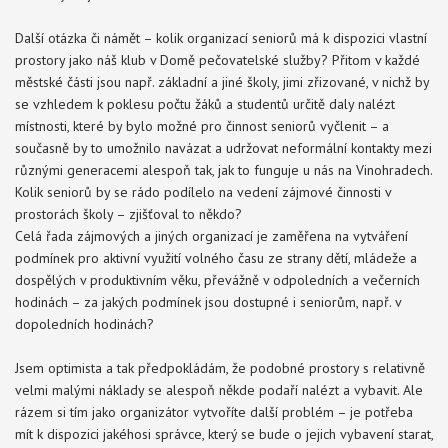
Další otázka či námět – kolik organizací seniorů má k dispozici vlastní
prostory jako náš klub v Domě pečovatelské služby? Přitom v každé
městské části jsou např. základní a jiné školy, jimi zřizované, v nichž by
se vzhledem k poklesu počtu žáků a studentů určitě daly nalézt
místnosti, které by bylo možné pro činnost seniorů vyčlenit – a
současně by to umožnilo navázat a udržovat neformální kontakty mezi
různými generacemi alespoň tak, jak to funguje u nás na Vinohradech.
Kolik seniorů by se rádo podílelo na vedení zájmové činnosti v
prostorách školy – zjišťoval to někdo?
Celá řada zájmových a jiných organizací je zaměřena na vytváření
podmínek pro aktivní využití volného času ze strany dětí, mládeže a
dospělých v produktivním věku, převážně v odpoledních a večerních
hodinách – za jakých podmínek jsou dostupné i seniorům, např. v
dopoledních hodinách?
Jsem optimista a tak předpokládám, že podobné prostory s relativně
velmi malými náklady se alespoň někde podaří nalézt a vybavit. Ale
rázem si tím jako organizátor vytvoříte další problém – je potřeba
mít k dispozici jakéhosi správce, který se bude o jejich vybavení starat,