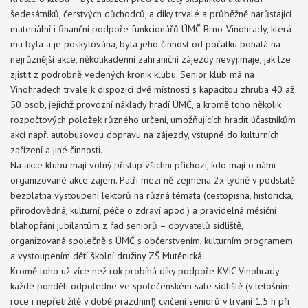
šedesátníků, čerstvých důchodců, a díky trvalé a průběžně narůstající
materiální i finanční podpoře funkcionářů ÚMČ Brno-Vinohrady, která
mu byla a je poskytována, byla jeho činnost od počátku bohatá na
nejrůznější akce, několikadenní zahraniční zájezdy nevyjímaje, jak lze
zjistit z podrobně vedených kronik klubu. Senior klub má na
Vinohradech trvale k dispozici dvě místnosti s kapacitou zhruba 40 až
50 osob, jejichž provozní náklady hradí ÚMČ, a kromě toho několik
rozpočtových položek různého určení, umožňujících hradit účastníkům
akcí např. autobusovou dopravu na zájezdy, vstupné do kulturních
zařízení a jiné činnosti.
Na akce klubu mají volný přístup všichni příchozí, kdo mají o námi
organizované akce zájem. Patří mezi ně zejména 2x týdně v podstatě
bezplatná vystoupení lektorů na různá témata (cestopisná, historická,
přírodovědná, kulturní, péče o zdraví apod.) a pravidelná měsíční
blahopřání jubilantům z řad seniorů – obyvatelů sídliště,
organizovaná společně s ÚMČ s občerstvením, kulturním programem
a vystoupením dětí školní družiny ZŠ Mutěnická.
Kromě toho už více než rok probíhá díky podpoře KVIC Vinohrady
každé pondělí odpoledne ve společenském sále sídliště (v letošním
roce i nepřetržitě v době prázdnin!) cvičení seniorů v trvání 1,5 h při