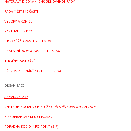
MATERIÁLY K JEDNÁNÍ ZMČ BRNO-VINOHRADY
RADA MĚSTSKÉ ČÁSTI
VÝBORY A KOMISE
ZASTUPITELSTVO
JEDNACÍ ŘÁD ZASTUPITELSTVA
USNESENÍ RADY A ZASTUPITELSTVA
TERMÍNY ZASEDÁNÍ
PŘENOS Z JEDNÁNÍ ZASTUPITELSTVA
ORGANIZACE
ARMÁDA SPÁSY
CENTRUM SOCIÁLNÍCH SLUŽEB, PŘÍSPĚVKOVÁ ORGANIZACE
NÍZKOPRAHOVÝ KLUB LIKUSÁK
PORADNA SOCIO INFO POINT (SIP)