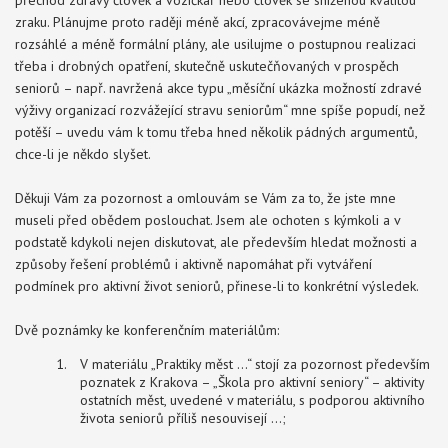
přechod zdravý člověk a vozíčkář nebo člověk se sníženou kvalitou
zraku. Plánujme proto raději méně akcí, zpracovávejme méně
rozsáhlé a méně formální plány, ale usilujme o postupnou realizaci
třeba i drobných opatření, skutečně uskutečňovaných v prospěch
seniorů – např. navržená akce typu „měsíční ukázka možností zdravé
výživy organizací rozvážející stravu seniorům“ mne spíše popudí, než
potěší – uvedu vám k tomu třeba hned několik pádných argumentů,
chce-li je někdo slyšet.
Děkuji Vám za pozornost a omlouvám se Vám za to, že jste mne
museli před obědem poslouchat. Jsem ale ochoten s kýmkoli a v
podstatě kdykoli nejen diskutovat, ale především hledat možnosti a
způsoby řešení problémů i aktivně napomáhat při vytváření
podmínek pro aktivní život seniorů, přinese-li to konkrétní výsledek.
Dvě poznámky ke konferenčním materiálům:
V materiálu „Praktiky měst …“ stojí za pozornost především
poznatek z Krakova – „Škola pro aktivní seniory“ – aktivity
ostatních měst, uvedené v materiálu, s podporou aktivního
života seniorů příliš nesouvisejí …;