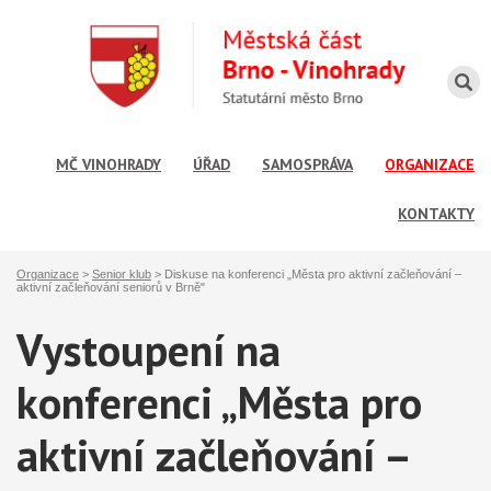
MČ VINOHRADY
ÚŘAD
SAMOSPRÁVA
ORGANIZACE
KONTAKTY
Organizace
>
Senior klub
>
Diskuse na konferenci „Města pro aktivní začleňování –
aktivní začleňování seniorů v Brně"
Vystoupení na
konferenci „Města pro
aktivní začleňování –