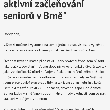
aktivní začleňování
seniorů v Brně"
Dobrý den,
vážím si možnosti vystoupit na tomto jednání v souvislosti s výměnou
názorů na vytváření podmínek pro aktivní život seniorů v Brně.
Úvodem bych se krátce představil – celý profesní život jsem působil
jako voják z povolání – třetinu doby při výkonu funkcí u útvarů, zbytek
jako vysokoškolský učitel na Vojenské akademii v Brně, případně jako
občanský zaměstnanec na odborném pracovišti armády ve Vyškově.
Jsem proto zvyklý pracovat s lidmi a tak jsem se ani nebránil, když
jsem byl v závěru roku 2009 požádán, abych se zapojil do činnosti
Senior klubu v Brně-Vinohradech – vlivem řady okolností jsem se pak
stal loni v létě jeho vedoucím.
Krátce o klubu – byl založen před 20 lety skupinkou aktivních