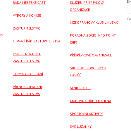
E-
RADA MĚSTSKÉ ČÁSTI
SLUŽEB, PŘÍSPĚVKOVÁ
ORGANIZACE
VÝBORY A KOMISE
Va
NÍZKOPRAHOVÝ KLUB LIKUSÁK
ZASTUPITELSTVO
NÝ
PORADNA SOCIO INFO POINT
JEDNACÍ ŘÁD ZASTUPITELSTVA
(SIP)
USNESENÍ RADY A
PŘÍSPĚVKOVÉ ORGANIZACE
ZASTUPITELSTVA
SBOR DOBROVOLNÝCH
TERMÍNY ZASEDÁNÍ
HASIČŮ
PŘENOS Z JEDNÁNÍ
SENIOR KLUB
ZASTUPITELSTVA
KNIHOVNA JIŘÍHO MAHENA
SPORTOVNÍ AKTIVITY
SVČ LUŽÁNKY