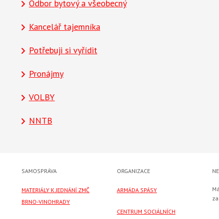
Odbor bytový a všeobecný
Kancelář tajemníka
Potřebuji si vyřídit
Pronájmy
VOLBY
NNTB
SAMOSPRÁVA
ORGANIZACE
NE
Má
MATERIÁLY K JEDNÁNÍ ZMČ
ARMÁDA SPÁSY
za
BRNO-VINOHRADY
CENTRUM SOCIÁLNÍCH