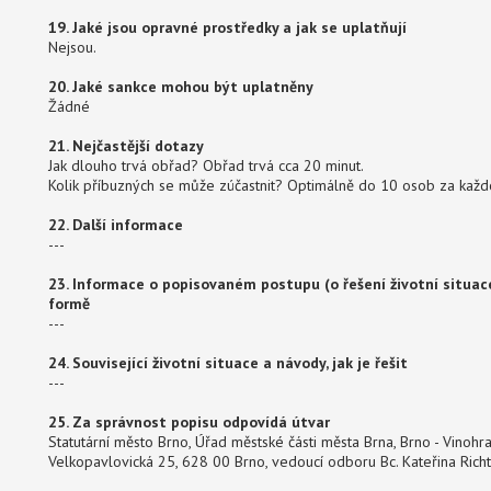
19. Jaké jsou opravné prostředky a jak se uplatňují
Nejsou.
20. Jaké sankce mohou být uplatněny
Žádné
21. Nejčastější dotazy
Jak dlouho trvá obřad? Obřad trvá cca 20 minut.
Kolik příbuzných se může zúčastnit? Optimálně do 10 osob za každ
22. Další informace
---
23. Informace o popisovaném postupu (o řešení životní situace
formě
---
24. Související životní situace a návody, jak je řešit
---
25. Za správnost popisu odpovídá útvar
Statutární město Brno, Úřad městské části města Brna, Brno - Vinohrad
Velkopavlovická 25, 628 00 Brno, vedoucí odboru Bc. Kateřina Richte