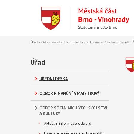
Úřad
>
Odbor sociálních věcí, školství a kultury
>
Potřebuji si vyřídit - 
Úřad
ÚŘEDNÍ DESKA
ODBOR FINANČNÍ A MAJETKOVÝ
ODBOR SOCIÁLNÍCH VĚCÍ, ŠKOLSTVÍ
A KULTURY
Aktuální informace odboru
Úsek sociálně-právní ochrany dětí