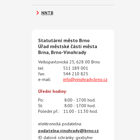
NNTB
Statutární město Brno
Úřad městské části města
Brna, Brno-Vinohrady
Velkopavlovická 25, 628 00 Brno
tel:
511 189 001
fax:
544 210 825
e-mail:
info@vinohrady.brno.cz
Úřední hodiny:
Po:
8:00 - 17.00 hod.
St:
8:00 - 17.00 hod.
Polední př.:
11.00 - 11.30 hod.
elektronická podatelna:
podatelna.vinohrady@brno.cz
ID datové schránky: gxxbyhw