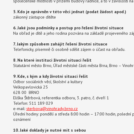
společenské místnosti v přízemí budovy radnice, a to v závislosti na
5. Kdo je oprávněn v této věci jednat (podat žádost apod.)
zákonný zástupce dítěte
6. Jaké jsou podmínky a postup pro řešení životní situace
Na obřad je dítě a jeho rodina pozvána na základě projeveného záj
7. Jakým způsobem zahájit řešení životní situace
Telefonicky, písemně či osobně sdělit zájem o účast na obřadu.
8. Na které instituci životní situaci řešit
Statutární město Brno, Úřad městské části města Brna, Brno – Vinohra
9. Kde, s kým a kdy životní situaci řešit
Odbor sociálních věcí, školství a kultury
Velkopavlovická 25
628 00 BRNO
Eliška Štěrbová, referentka odboru, 3. patro, č. dveří 1
Telefon: 511 189 029
e-mail:
sterbova@vinohrady.brno.cz
Úřední hodiny: pondělí a středa 8:00 hodin – 17:00 hodin, polední 
oznámení
10. Jaké doklady je nutné mít s sebou