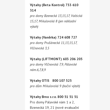
Výtahy (Beta Kontrol) 733 610
314
pro domy Bzenecká 13,15,17, Valtická
15,17, Mikulovská 8 (jen nákladní
výtah)
Výtahy (Vaněrka) 724 608 727
pro domy Prušánecká 11,13,15,17,
Vlčnovská 3,5
Výtahy (LIFTMONT) 603 206 205
pro domy Vlčnovská 7,9, Pálavské
nám.6,7,8,9
Výtahy OTIS 800 107 525
pro dům Mikulovská 9 (boční výtah)
Výtahy Brno s.r.o. 800 51 51 51
Pro domy Pálavské nám 1 a 2,
Bzenecká 19, 21 (nové evakuační