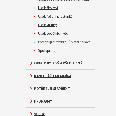
Úsek školství
Úsek řešení přestupků
Úsek kultury
Úsek sociálních věcí
Potřebuji si vyřídit - Životní situace
Spolupracujeme
ODBOR BYTOVÝ A VŠEOBECNÝ
KANCELÁŘ TAJEMNÍKA
POTŘEBUJI SI VYŘÍDIT
PRONÁJMY
VOLBY