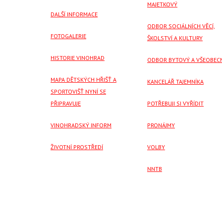
MAJETKOVÝ
DALŠÍ INFORMACE
ODBOR SOCIÁLNÍCH VĚCÍ,
FOTOGALERIE
ŠKOLSTVÍ A KULTURY
HISTORIE VINOHRAD
ODBOR BYTOVÝ A VŠEOBEC
MAPA DĚTSKÝCH HŘIŠŤ A
KANCELÁŘ TAJEMNÍKA
SPORTOVIŠŤ NYNÍ SE
PŘIPRAVUJE
POTŘEBUJI SI VYŘÍDIT
VINOHRADSKÝ INFORM
PRONÁJMY
ŽIVOTNÍ PROSTŘEDÍ
VOLBY
NNTB