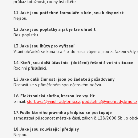
průkaz totožnosti, rodný list dítěte
11. Jaké jsou potřebné formuláře a kde jsou k dispozici:
Nejsou.
12. Jaké jsou poplatky a jak je lze uhradit
Bez poplatku.
13. Jaké jsou lhůty pro vyřízení
Vítání občánků se koná cca 4 x do roka, zájemci jsou zařazeni vždy n
14. Kteří jsou další účastníci (dotčení) řešení životní situace
Rodinní příslušníci.
15. Jaké další činnosti jsou po žadateli požadovány
Dostavit se v přiměřeném společenském oděvu.
16. Elektronická služba, kterou lze využít
e-mail:
sterbova@vinohrady.brno.cz
,
podatelna@vinohrady.brno.cz
17. Podle kterého právního předpisu se postupuje
samostatná působnost městské části, zákon č. 128/2000 Sb., o obcí
18. Jaké jsou související předpisy
Nejsou.