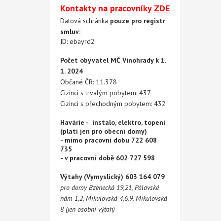
Kontakty na pracovníky
ZDE
Datová schránka
pouze pro registr
smluv:
ID: ebayrd2
Počet obyvatel MČ Vinohrady k 1.
1. 2024
Občané ČR: 11.378
Cizinci s trvalým pobytem: 437
Cizinci s přechodným pobytem: 432
Havárie - instalo, elektro, topení
(platí jen pro obecní domy)
- mimo pracovní dobu 722 608
735
- v pracovní době 602 727 598
Výtahy (Vymyslický) 603 164 079
pro domy Bzenecká 19,21, Pálavské
nám 1,2, Mikulovská 4,6,9, Mikulovská
8 (jen osobní výtah)