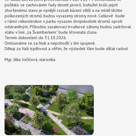
počítalo se zachováním řady deseti javorů, bohužel kvůli jejich
zhoršenému stavu je nynější rozsah kácení větší a na místě těchto
poškozených stromů budou vysazeny stromy nové. Celkově bude
v rámci rekonstrukce v parku vysazen dvojnásobek stromů oproti
odstraněným. Přibudou zasakovací trvalkové záhony budou zadržovat
vláhu v linii „za Švamberkem“ bude křovinatá clona.
Termín dokončení: do 31.10.2026.
Omlouváme se za hluk a nepohodlí s tím spojené.
Děkuji za Vaši trpělivost a věřím, že výsledek Vám bude dělat radost.
Mgr. Jitka Ivičičová, starostka