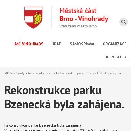
MČ VINOHRADY
ÚŘAD
SAMOSPRÁVA
ORGANIZACE
KONTAKTY
MČ Vinohrady
>
Akce a informace
>
​Rekonstrukce parku Bzenecká byla zahájena.
​Rekonstrukce parku
Bzenecká byla zahájena.
Rekonstrukce parku Bzenecká byla zahájena.
Ve studii, kterou jsem prezentovala v září 2024 v Seniorklubu se