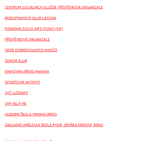
CENTRUM SOCIÁLNÍCH SLUŽEB, PŘÍSPĚVKOVÁ ORGANIZACE
NÍZKOPRAHOVÝ KLUB LIKUSÁK
PORADNA SOCIO INFO POINT (SIP)
PŘÍSPĚVKOVÉ ORGANIZACE
SBOR DOBROVOLNÝCH HASIČŮ
SENIOR KLUB
KNIHOVNA JIŘÍHO MAHENA
SPORTOVNÍ AKTIVITY
SVČ LUŽÁNKY
SVP HELP ME
HUDEBNÍ ŠKOLA YAMAHA BRNO
ZÁKLADNÍ UMĚLECKÁ ŠKOLA PHDR. ZBYŇKA MRKOSE, BRNO