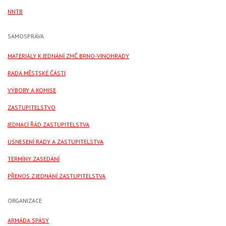
NNTB
SAMOSPRÁVA
MATERIÁLY K JEDNÁNÍ ZMČ BRNO-VINOHRADY
RADA MĚSTSKÉ ČÁSTI
VÝBORY A KOMISE
ZASTUPITELSTVO
JEDNACÍ ŘÁD ZASTUPITELSTVA
USNESENÍ RADY A ZASTUPITELSTVA
TERMÍNY ZASEDÁNÍ
PŘENOS Z JEDNÁNÍ ZASTUPITELSTVA
ORGANIZACE
ARMÁDA SPÁSY