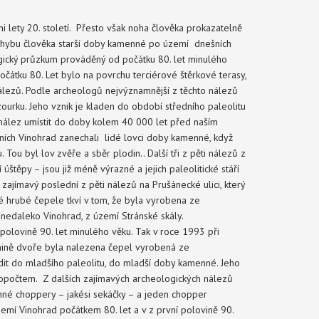
i lety 20. století. Přesto však noha člověka prokazatelně
ohybu člověka starší doby kamenné po území dnešních
logický průzkum prováděný od počátku 80. let minulého
očátku 80. Let bylo na povrchu terciérové štěrkové terasy,
nálezů. Podle archeologů nejvýznamnější z těchto nálezů
urku. Jeho vznik je kladen do období středního paleolitu
 nález umístit do doby kolem 40 000 let před naším
šních Vinohrad zanechali lidé lovci doby kamenné, když
. Tou byl lov zvěře a sběr plodin.. Další tři z pěti nálezů z
štěpy – jsou již méně výrazné a jejich paleolitické stáří
 zajímavý poslední z pěti nálezů na Prušánecké ulici, který
 hrubé čepele tkví v tom, že byla vyrobena ze
 nedaleko Vinohrad, z území Stránské skály.
polovině 90. let minulého věku. Tak v roce 1993 při
nině dvoře byla nalezena čepel vyrobená ze
dit do mladšího paleolitu, do mladší doby kamenné. Jeho
opočtem. Z dalších zajímavých archeologických nálezů
nné choppery – jakési sekáčky – a jeden chopper
í Vinohrad počátkem 80. let a v z první polovině 90.