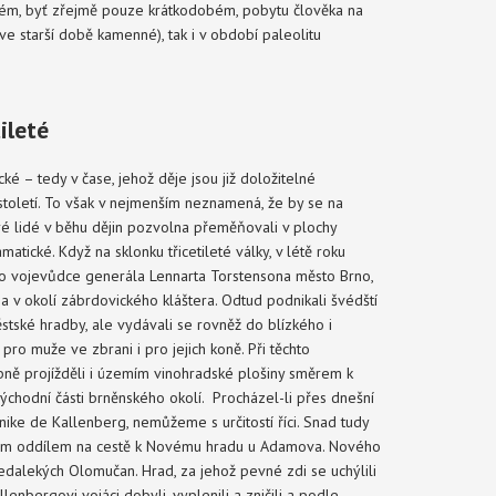
dném, byť zřejmě pouze krátkodobém, pobytu člověka na
ve starší době kamenné), tak i v období paleolitu
icetileté
 – tedy v čase, jehož děje jsou již doložitelné
toletí. To však v nejmenším neznamená, že by se na
ré lidé v běhu dějin pozvolna přeměňovali v plochy
ické. Když na sklonku třicetileté války, v létě roku
ho vojevůdce generála Lennarta Torstensona město Brno,
a v okolí zábrdovického kláštera. Odtud podnikali švédští
stské hradby, ale vydávali se rovněž do blízkého i
pro muže ve zbrani i pro jejich koně. Při těchto
ně projížděli i územím vinohradské plošiny směrem k
východní části brněnského okolí. Procházel-li přes dnešní
ike de Kallenberg, nemůžeme s určitostí říci. Snad tudy
zdním oddílem na cestě k Novému hradu u Adamova. Nového
edalekých Olomučan. Hrad, za jehož pevné zdi se uchýlili
lenbergovi vojáci dobyli, vyplenili a zničili a podle