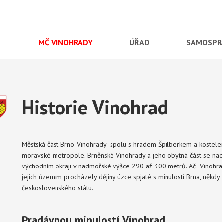
MČ VINOHRADY
ÚŘAD
SAMOSPR
Historie Vinohrad
Městská část Brno-Vinohrady spolu s hradem Špilberkem a kostelem
moravské metropole. Brněnské Vinohrady a jeho obytná část se nad
východním okraji v nadmořské výšce 290 až 300 metrů. Ač Vinohra
jejich územím procházely dějiny úzce spjaté s minulostí Brna, někdy t
československého státu.
Pradávnou minulostí Vinohrad