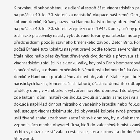
K prvnímu dlouhodobému osídlení alespoň části vinohradského pros
na počátku 40. let 20. století, za nacistické okupace naší země. On
kolonie domků, Brňany nazývaná Hamburk.. Tyto domy, obedněné dř
na počátku 40. let 20. století -zřejmě v roce 1943. Domky určeny 
technické pracovníky nacisty vybudované továrny na letecké motor
předchůdcem později slavného brněnského závodu Zetor Brno. Pon
počali Brňané tuto lokalitu nazývat právě podle tohoto severoněm
čítala něco málo přes čtyřicet dřevěných dvojdomků a přetrvala až 
vinohradskému sídlišti. Na sklonku války, kdy bylo Brno bombardo
skončení války a odsunu brněnských Němců byla kolonie krátká čas
domků v Hamburku počali stěhovat noví obyvatelé. Stali se jimi lid
nacistických káznic, koncentračních táborů, účastníci domácího odb
přidělily domy v Hamburku k vytvoření nového domova. Tito obyvat
zde kulturní dům i mateřskou školku, zvolili si vlastní samosprávu 
dokládá například činnost místního divadelního kroužku nebo folklorn
měl ustoupit vinohradskému sídlišti, obyvatelé kolonie tvrdě protes
úsilí živené snahou zachovat, zachránit své domovy, bylo však ma
vzpomínkách mnoha obyvatel Brna, kteří do zalesněných míst zvanýc
těchto vycházek se stávala i restaurace, která zachovala do dnešn
Sherwood.