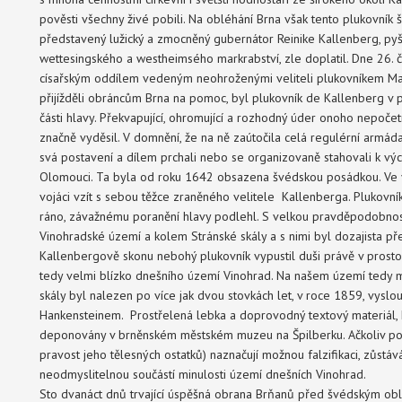
pověsti všechny živé pobili. Na obléhání Brna však tento plukovník 
představený lužický a zmocněný gubernátor Reinike Kallenberg, py
wettesingského a westheimsého markrabství, zle doplatil. Dne 26. č
císařským oddílem vedeným neohroženými veliteli plukovníkem Ma
přijížděli obráncům Brna na pomoc, byl plukovník de Kallenberg v p
části hlavy. Překvapující, ohromující a rozhodný úder onoho nepo
značně vyděsil. V domnění, že na ně zaútočila celá regulérní armáda 
svá postavení a dílem prchali nebo se organizovaně stahovali k vých
Olomouci. Ta byla od roku 1642 obsazena švédskou posádkou. Ve
vojáci vzít s sebou těžce zraněného velitele Kallenberga. Plukovník
ráno, závažnému poranění hlavy podlehl. S velkou pravděpodobnost
Vinohradské území a kolem Stránské skály a s nimi byl dozajista př
Kallenbergově skonu nebohý plukovník vypustil duši právě v prost
tedy velmi blízko dnešního území Vinohrad. Na našem území tedy m
skály byl nalezen po více jak dvou stovkách let, v roce 1859, vys
Hankensteinem. Prostřelená lebka a doprovodný textový materiál, k
deponovány v brněnském městském muzeu na Špilberku. Ačkoliv po
pravost jeho tělesných ostatků) naznačují možnou falzifikaci, zůstáv
neodmyslitelnou součástí minulosti území dnešních Vinohrad.
Sto dvanáct dnů trvající úspěšná obrana Brňanů před švédským ob