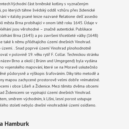
tech.Východní část brněnské kotliny s vyznačeným
, po kterých táhne švédský oddíl vzhůru přes židenické
ní v italsky psané knize nazvané Relatione dell´assedio
olí města Brna probíhající v onom létě roku 1645. Údaje v
léhání jsou věrohodné – značně autentické. Publikace
léhání Brna (1645) a po završení třicetileté války (1648)
e také k němu přiléhajícího území dnešních Vinohrad.
 území. . Snad poprvé území Vinohrad plnohodnotně
val v polovině 19. věku rytíř F. Collar. Technickou stránku
ucí název Brno a okolí ( Brünn und Umgegend) byla vydána
ho vojenského mapování, které se na Moravě uskutečnilo
rněné půdorysně a výškopis šrafováním. Díky této metodě a
niny mapou zachycené prostorově velmi dobře vnímatelné.
bcemi i obce Líšeň a Židenice. Mezi těmito dvěma obcemi
nad Židenicemi se vypínající území dnešních Vinohrad.
em, směrem východním, k Líšni, lesní porost ustupuje
ulého století nebylo dnešní vinohradské území osídleno.
ada Hamburk