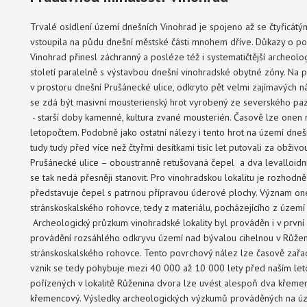
Trvalé osídlení území dnešních Vinohrad je spojeno až se čtyřicátým
vstoupila na půdu dnešní městské části mnohem dříve. Důkazy o p
Vinohrad přinesl záchranný a posléze též i systematičtější archeo
století paralelně s výstavbou dnešní vinohradské obytné zóny. Na p
v prostoru dnešní Prušánecké ulice, odkryto pět velmi zajímavých 
se zdá být masivní mousterienský hrot vyrobený ze severského pazo
- starší doby kamenné, kultura zvané mousterién. Časově lze onen
letopočtem. Podobně jako ostatní nálezy i tento hrot na území dne
tudy tudy před více než čtyřmi desítkami tisíc let putovali za obživou
Prušánecké ulice – oboustranně retušovaná čepel a dva levalloidní ú
se tak nedá přesněji stanovit. Pro vinohradskou lokalitu je rozhodně
představuje čepel s patrnou přípravou úderové plochy. Význam oné
stránskoskalského rohovce, tedy z materiálu, pocházejícího z území
Archeologický průzkum vinohradské lokality byl prováděn i v první 
provádění rozsáhlého odkryvu území nad bývalou cihelnou v Růže
stránskoskalského rohovce. Tento povrchový nález lze časově zařa
vznik se tedy pohybuje mezi 40 000 až 10 000 lety před naším let
pořízených v lokalitě Růženina dvora lze uvést alespoň dva křeme
křemencový. Výsledky archeologických výzkumů prováděných na územ