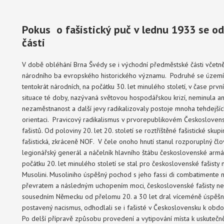
Pokus o fašistický puč v lednu 1933 se o
části
V době obléhání Brna Švédy se i východní předměstské části včetně
národního ba evropského historického významu. Podruhé se území 
tentokrát národních, na počátku 30. let minulého století, v čase pr
situace té doby, nazývaná světovou hospodářskou krizí, neminula an
nezaměstnanost a další jevy radikalizovaly postoje mnoha tehdejšíc
orientaci. Pravicový radikalismus v prvorepublikovém Českosloven
fašistů. Od poloviny 20. let 20. století se roztříštěné fašistické s
fašistická, zkráceně NOF. V čele onoho hnutí stanul rozporuplný člo
legionářský generál a náčelník hlavního štábu československé arm
počátku 20. let minulého století se stal pro československé fašisty
Musolini. Musoliniho úspěšný pochod s jeho fassi di combatimente n
převratem a následným uchopením moci, československé fašisty nesm
sousedním Německu od přelomu 20. a 30 let dral víceméně úspěšně k
postavený nacismus, odhodlali se i fašisté v Československu k obd
Po delší přípravě způsobu provedení a vytipování místa k uskutečn