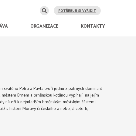
POTŘEBUJI SI VYŘÍDIT
ÁVA
ORGANIZACE
KONTAKTY
 svatého Petra a Pavla tvoří jednu z patrných dominant
 městem Brnem a brněnskou kotlinou vypínají na jejím
dy náleží k nejmladším brněnským městským částem i
éž s historií Moravy či českého a nebo, chcete-li,