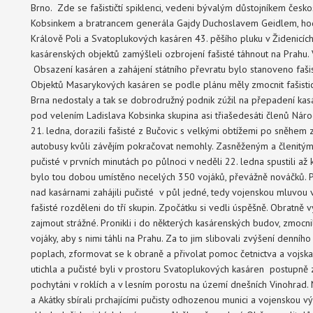
Brno. Zde se fašističtí spiklenci, vedeni bývalým důstojníkem če
Kobsinkem a bratrancem generála Gajdy Duchoslavem Geidlem, hodla
Králově Poli a Svatoplukových kasáren 43. pěšího pluku v Židenicíc
kasárenských objektů zamýšleli ozbrojení fašisté táhnout na Prahu.
Obsazení kasáren a zahájení státního převratu bylo stanoveno faši
Objektů Masarykových kasáren se podle plánu měly zmocnit fašisti
Brna nedostaly a tak se dobrodružný podnik zúžil na přepadení kasá
pod velením Ladislava Kobsinka skupina asi třiašedesáti členů Národ
21. ledna, dorazili fašisté z Bučovic s velkými obtížemi po sněhem 
autobusy kvůli závějím pokračovat nemohly. Zasněženým a členitým 
pučisté v prvních minutách po půlnoci v neděli 22. ledna spustili až
bylo tou dobou umístěno necelých 350 vojáků, převážně nováčků. P
nad kasárnami zahájili pučisté v půl jedné, tedy vojenskou mluvou v
fašisté rozděleni do tří skupin. Zpočátku si vedli úspěšně. Obratně
zajmout strážné. Pronikli i do některých kasárenských budov, zmocni
vojáky, aby s nimi táhli na Prahu. Za to jim slibovali zvýšení denní
poplach, zformovat se k obraně a přivolat pomoc četnictva a vojska
utichla a pučisté byli v prostoru Svatoplukových kasáren postupně z
pochytáni v roklích a v lesním porostu na území dnešních Vinohrad.
a Akátky sbírali prchajícími pučisty odhozenou munici a vojenskou vý