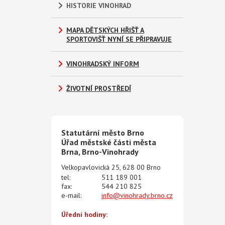
HISTORIE VINOHRAD
MAPA DĚTSKÝCH HŘIŠŤ A
SPORTOVIŠŤ NYNÍ SE PŘIPRAVUJE
VINOHRADSKÝ INFORM
ŽIVOTNÍ PROSTŘEDÍ
Statutární město Brno
Úřad městské části města
Brna, Brno-Vinohrady
Velkopavlovická 25, 628 00 Brno
tel:
511 189 001
fax:
544 210 825
e-mail:
info@vinohrady.brno.cz
Úřední hodiny: