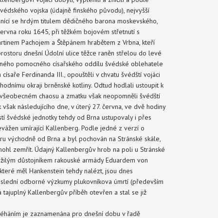
švédského vojska (údajně finského původu), nejvyšší
šnící se hrdým titulem dědičného barona moskevského,
ervna roku 1645, při těžkém bojovém střetnutí s
rtinem Pachojem a Štěpánem hrabětem z Vrbna, kteří
rostoru dnešní Údolní ulice těžce raněn střelou do levé
četného pomocného císařského oddílu švédské oblehatele
císaře Ferdinanda III., opouštěli v chvatu švédští vojáci
odnímu okraji brněnské kotliny. Odtud hodlali ustoupit k
 všeobecném chaosu a zmatku však neopomněli švédští
 však následujícího dne, v úterý 27. června, ve dvě hodiny
í švédské jednotky tehdy od Brna ustupovaly i přes
evážen umírající Kallenberg. Podle jedné z verzí o
oru východně od Brna a byl pochován na Stránské skále,
ohl zemřít. Údajný Kallenbergův hrob na poli u Stránské
loužilým důstojníkem rakouské armády Eduardem von
teré měl Hankenstein tehdy nalézt, jsou dnes
slední odborné výzkumy plukovníkova úmrtí (především
á tajuplný Kallenbergův příběh otevřen a stal se již
léháním je zaznamenána pro dnešní dobu v řadě