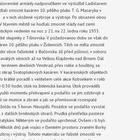
skoslovenské armády nadporučíkem ve výslužbě Ladislavem
li zmocnit kasáren 10. pěšího pluku T. G. Masaryka v
h a v nich uložené výzbroje a výstroje. Po obsazení obou
 V hlavním městě se hodlali zmocnit vlády nad zemí.
stickým vedením na noc z 21. na 22. ledna roku 1933.
cké skupinky z Tišnovska. V požadovanou dobu se však do
ren 10. pěšího pluku v Židenicích. Těch se měla zmocnit
ní obce fašistické z Bučovicka. Již před půlnocí, v soboru
zavátých silnicích až na Velkou Klajdovku nad Brnem. Dál
terénem dnešních Vinohrad, přes rokle a houštiny, se
 k okraji Svatoplukových kasáren. V kasárenských objektech
o krátké poradě s velitelem celé akce Kobsinkem v rokli
 0.30 hodin, útok na židenická kasárna. Útok prováděli
 využili momentu překvapení a podařilo se jim odzbrojit a
li se munice a zbraní a jali se přemlouvat rozespalé
ho žoldu na 5 korun. Neuspěli. Posádce se podařilo vyvolat
 z dalších brněnských útvarů. Prudká přestřelka posléze
atýkáni. Některým se podařilo uprchnout. Ovšem i ti byli
 Několik dnů pak vojáci v členitém prostoru zvaném Borky
zbroj i výstroj. Tohoto materiálu se fašisté zmocnili ve