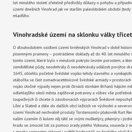
let minulého století zřetelně předložily důkazy o pohybu a přípa
území dnešních Vinohrad jak ve starším paleolitickém období (tedy 
mladšího.
Vinohradské území na sklonku války tř
O dlouhodobém osídlení území brněnských Vinohrad v době historické
písemnými prameny – postrádáme doklady až do 40. let minulého s
tomto území, které bylo v minulosti pokryto lesním porostem, a kte
zemědělské půdy, neodehrály či neodehrávaly události povýtce dramat
1645, oblehlo početné švédské vojsko tehdy slavného a vynikající
utábořila se část osmadvacetitisícové švédské armády v prostorách 
vojáci útočné výpady nejen proti čtrnácti stovkám Brňanů hájícím mě
odlehlejšího okolí města zajišťovat potraviny a vůbec vše potřebné 
loupeživých či chcete-li zásobovacích výpravách Švédové nepochyb
Líšní a Slatině a dále do dalších obcí ležících ve východní a severo
území Vinohrad nechvalně proslulý Torstensonův plukovník Kurt Rein
naším územím či kolem něj táhl se svými mušketýry, pikenýry i jí
hradu se zmocnil lstí za pomoci zrady jistého Vokouna, souseda z n
s mnoha cennostmi církevní i světští hodnostáři ze širokého okolí Kal