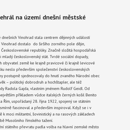
dehrál na území dnešní městské
 dnešních Vinohrad stala centrem dějinných událostí
Vinohrad dostalo do širšího zorného pole dějin,
vní Československé republiky. Značně složitá hospodářská
i mladý československý stát. Tvrdé sociální dopady,
h obyvatel země ke krajně pravicové či krajně levicové
sku neslo především společenství československých
kupiny postupně sjednocovaly do hnutí zvaného Národní obec
věk – politický dobrodruh a hochštapler, ale též
ády Radola Gajda, vlastním jménem Rudolf Geidl. Od
 největším příkladem vůdce italských černých košil Benito
a Řím, uspořádaný 28. října 1922, spojený se státním
írně fascinoval a především inspiroval. Když se i v
 moci militantní, šovinistický a na rasových základech
obě Musoliniho římského tažení.
ění státního převratu padla volba na hlavní zemské město