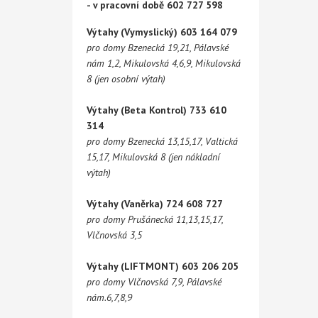
- v pracovní době 602 727 598
Výtahy (Vymyslický) 603 164 079
pro domy Bzenecká 19,21, Pálavské
nám 1,2, Mikulovská 4,6,9, Mikulovská
8 (jen osobní výtah)
Výtahy (Beta Kontrol) 733 610
314
pro domy Bzenecká 13,15,17, Valtická
15,17, Mikulovská 8 (jen nákladní
výtah)
Výtahy (Vaněrka) 724 608 727
pro domy Prušánecká 11,13,15,17,
Vlčnovská 3,5
Výtahy (LIFTMONT) 603 206 205
pro domy Vlčnovská 7,9, Pálavské
nám.6,7,8,9