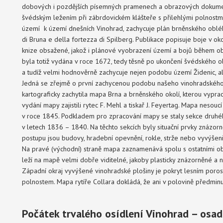
dobových i pozdějších písemných pramenech a obrazových dokumen
švédským ležením při zábrdovickém klášteře s přilehlými polnostmi
území k území dnešních Vinohrad, zachycuje plán brněnského obléhá
di Bruna e della fortezza di Spilberg. Publikace popisuje boje v ok
knize obsažené, jakož i plánové vyobrazení území a bojů během ob
byla totiž vydána v roce 1672, tedy těsně po ukončení švédského ob
a tudíž velmi hodnověrně zachycuje nejen podobu území Židenic, al
Jedná se zřejmě o první zachycenou podobu našeho vinohradského
kartograficky zachytila mapa Brna a brněnského okolí, kterou vypraco
vydání mapy zajistili rytec F. Mehl a tiskař J. Feyertag. Mapa neso
v roce 1845. Podkladem pro zpracování mapy se staly sekce druhé
v letech 1836 – 1840. Na těchto sekcích byly situační prvky znázo
postupu jsou budovy, hradební opevnění, rokle, strže nebo vyvýše
Na pravé (východní) straně mapa zaznamenává spolu s ostatními o
leží na mapě velmi dobře viditelné, jakoby plasticky znázorněné a 
Západní okraj vyvýšené vinohradské plošiny je pokryt lesním porost
polnostem. Mapa rytíře Collara dokládá, že ani v polovině předmin
Počátek trvalého osídlení Vinohrad – os