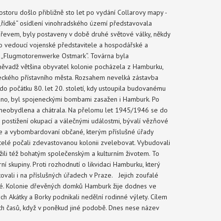
toru došlo přibližně sto let po vydání Collarovy mapy -
o „řídké“ osídlení vinohradského území představovala
evem, byly postaveny v době druhé světové války, někdy
pro vedoucí vojenské představitele a hospodářské a
y „Flugmotorenwerke Ostmark“. Továrna byla
ěvadž většina obyvatel kolonie pocházela z Hamburku,
eckého přístavního města. Rozsahem nevelká zástavba
do počátku 80. let 20. století, kdy ustoupila budovanému
váno, byl spojeneckými bombami zasažen i Hamburk. Po
 neobydlena a chátrala. Na přelomu let 1945/1946 se do
é postižení okupací a válečnými událostmi, bývalí vězňové
oje a vybombardovaní občané, kterým příslušné úřady
elé počali zdevastovanou kolonii zvelebovat. Vybudovali
a žili též bohatým společenským a kulturním životem. To
í skupiny. Proti rozhodnutí o likvidaci Hamburku, který
tovali i na příslušných úřadech v Praze. Jejich zoufalé
rné. Kolonie dřevěných domků Hamburk žije dodnes ve
h Akátky a Borky podnikali nedělní rodinné výlety. Cílem
ích časů, když v poněkud jiné podobě. Dnes nese název