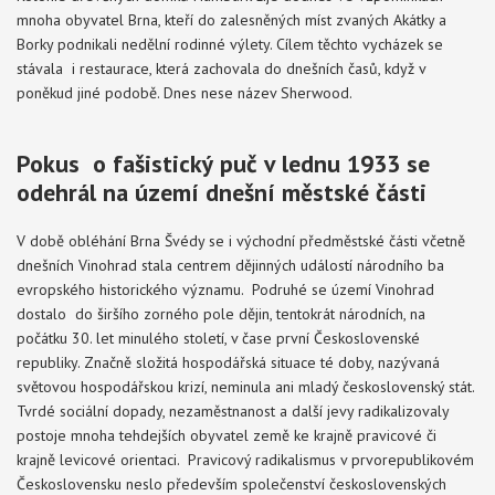
mnoha obyvatel Brna, kteří do zalesněných míst zvaných Akátky a
Borky podnikali nedělní rodinné výlety. Cílem těchto vycházek se
stávala i restaurace, která zachovala do dnešních časů, když v
poněkud jiné podobě. Dnes nese název Sherwood.
Pokus o fašistický puč v lednu 1933 se
odehrál na území dnešní městské části
V době obléhání Brna Švédy se i východní předměstské části včetně
dnešních Vinohrad stala centrem dějinných událostí národního ba
evropského historického významu. Podruhé se území Vinohrad
dostalo do širšího zorného pole dějin, tentokrát národních, na
počátku 30. let minulého století, v čase první Československé
republiky. Značně složitá hospodářská situace té doby, nazývaná
světovou hospodářskou krizí, neminula ani mladý československý stát.
Tvrdé sociální dopady, nezaměstnanost a další jevy radikalizovaly
postoje mnoha tehdejších obyvatel země ke krajně pravicové či
krajně levicové orientaci. Pravicový radikalismus v prvorepublikovém
Československu neslo především společenství československých