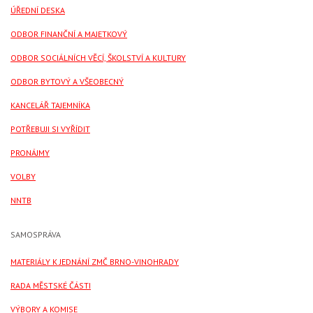
ÚŘEDNÍ DESKA
ODBOR FINANČNÍ A MAJETKOVÝ
ODBOR SOCIÁLNÍCH VĚCÍ, ŠKOLSTVÍ A KULTURY
ODBOR BYTOVÝ A VŠEOBECNÝ
KANCELÁŘ TAJEMNÍKA
POTŘEBUJI SI VYŘÍDIT
PRONÁJMY
VOLBY
NNTB
SAMOSPRÁVA
MATERIÁLY K JEDNÁNÍ ZMČ BRNO-VINOHRADY
RADA MĚSTSKÉ ČÁSTI
VÝBORY A KOMISE