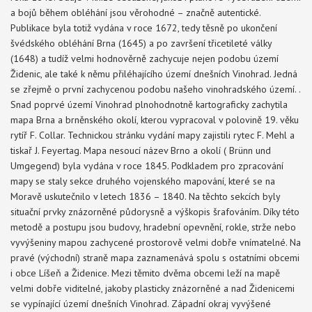
a bojů během obléhání jsou věrohodné – značně autentické.
Publikace byla totiž vydána v roce 1672, tedy těsně po ukončení
švédského obléhání Brna (1645) a po završení třicetileté války
(1648) a tudíž velmi hodnověrně zachycuje nejen podobu území
Židenic, ale také k němu přiléhajícího území dnešních Vinohrad. Jedná
se zřejmě o první zachycenou podobu našeho vinohradského území. .
Snad poprvé území Vinohrad plnohodnotně kartograficky zachytila
mapa Brna a brněnského okolí, kterou vypracoval v polovině 19. věku
rytíř F. Collar. Technickou stránku vydání mapy zajistili rytec F. Mehl a
tiskař J. Feyertag. Mapa nesoucí název Brno a okolí ( Brünn und
Umgegend) byla vydána v roce 1845. Podkladem pro zpracování
mapy se staly sekce druhého vojenského mapování, které se na
Moravě uskutečnilo v letech 1836 – 1840. Na těchto sekcích byly
situační prvky znázorněné půdorysně a výškopis šrafováním. Díky této
metodě a postupu jsou budovy, hradební opevnění, rokle, strže nebo
vyvýšeniny mapou zachycené prostorově velmi dobře vnímatelné. Na
pravé (východní) straně mapa zaznamenává spolu s ostatními obcemi
i obce Líšeň a Židenice. Mezi těmito dvěma obcemi leží na mapě
velmi dobře viditelné, jakoby plasticky znázorněné a nad Židenicemi
se vypínající území dnešních Vinohrad. Západní okraj vyvýšené