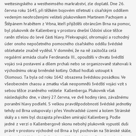
wettesingského a westheimsého markrabství, zle doplatil. Dne 26.
června roku 1645, při těžkém bojovém střetnutí s císařským oddílem
vedeným neohroženými veliteli plukovníkem Martinem Pachojem a
Štěpánem hrabětem z Vrbna, kteří přijížděli obráncům Brna na pomoc,
byl plukovník de Kallenberg v prostoru dnešní Údolní ulice těžce
raněn střelou do levé části hlavy. Překvapující, ohromující a rozhodný
úder onoho nepočetného pomocného císařského oddílu švédské
oblehatele značně vyděsil. V domnění, že na ně zaútočila celá
regulérní armáda císaře Ferdinanda III., opouštěli v chvatu švédští
vojáci svá postavení a dílem prchali nebo se organizovaně stahovali k
východnímu okraji brněnské kotliny. Odtud hodlali ustoupit k
Olomouci. Ta byla od roku 1642 obsazena švédskou posádkou. Ve
všeobecném chaosu a zmatku však neopomněli švédští vojáci vzít s
sebou těžce zraněného velitele Kallenberga. Plukovník však
následujícího dne, v úterý 27. června, ve dvě hodiny ráno, závažnému
poranění hlavy podlehl. S velkou pravděpodobností švédské jednotky
tehdy od Brna ustupovaly i přes Vinohradské území a kolem Stránské
skály a s nimi byl dozajista převážen umírající Kallenberg. Podle
jedné z verzí o Kallenbergově skonu nebohý plukovník vypustil duši
právě v prostoru východně od Brna a byl pochován na Stránské skále,