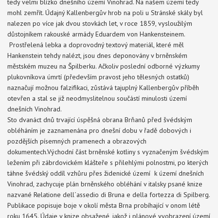
tedy velmi blízko dnešního území Vinohrad. Na našem území tedy
mohl zemřít. Údajný Kallenbergův hrob na poli u Stránské skály byl
nalezen po více jak dvou stovkách let, v roce 1859, vysloužilým
důstojníkem rakouské armády Eduardem von Hankensteinem.
Prostřelená lebka a doprovodný textový materiál, které měl
Hankenstein tehdy nalézt, jsou dnes deponovány v brněnském
městském muzeu na Špilberku. Ačkoliv poslední odborné výzkumy
plukovníkova úmrtí (především pravost jeho tělesných ostatků)
naznačují možnou falzifikaci, zůstává tajuplný Kallenbergův příběh
otevřen a stal se již neodmyslitelnou součástí minulosti území
dnešních Vinohrad.
Sto dvanáct dnů trvající úspěšná obrana Brňanů před švédským
obléháním je zaznamenána pro dnešní dobu v řadě dobových i
pozdějších písemných pramenech a obrazových
dokumentech.Východní část brněnské kotliny s vyznačeným švédským
ležením při zábrdovickém klášteře s přilehlými polnostmi, po kterých
táhne švédský oddíl vzhůru přes židenické území k území dnešních
Vinohrad, zachycuje plán brněnského obléhání v italsky psané knize
nazvané Relatione dell´assedio di Bruna e della fortezza di Spilberg.
Publikace popisuje boje v okolí města Brna probíhající v onom létě
roku 1645. Údaje v knize obsažené, jakož i plánové vyobrazení území