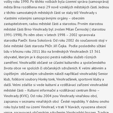
volby roku 1990. Po těchto volbách byla územní správa (samospráva)
města Brna rozdělena mezi 29 nově vzniklých městských částí. Jednou
z těchto samostatných městských částí se staly též Vinohrady s
vlastními volenými samosprávnými orgány – obecním
zastupitelstvem, radou městské části a starostou. Prvním starostou
městské části Brno-Vinohrady byl zvolen Milan Černocký ( starostou
1991-1998). Po něm obec v letech 1998 – 2002 spravovala
starostka PaeDr. Ilona Sokolová. Od roku 2002 do současnosti stojí v
čele městské části starosta PhDr. Jiří Čejka. Podle posledního sčítání
lidu v březnu roku 2011 žilo na brněnských Vinohradech 13 361
obyvatel, kterým je k dispozici pestrá nabídka služeb různých
zaměření. Vinohradští občané se účastní kulturního a společenského
života obce ve spolcích či občanských sdruženích. K velmi aktivním a
úspěšným občanským sdružením náleží například vinohradský Senior
klub, folklorní soubory Honky tonk, Vinohraďánek, sportovní kluby a
další. Velmi zdařile si vede kulturní a vzdělávací zařízení vinohradské
městské části – Kulturní informační a vzdělávací centrum Brno –
Vinohrady (KVIC). Od roku 2004 jsou Vinohrady vinařskou obcí,
zapsanou v seznamu vinařských obcí České republiky. V dubnu onoho
roku byla totiž na území Vinohrad, v trati V hlavách, vysazena obecní
vinice, spravovaná občanským sdružením Vinohradský hrozen. Tradice