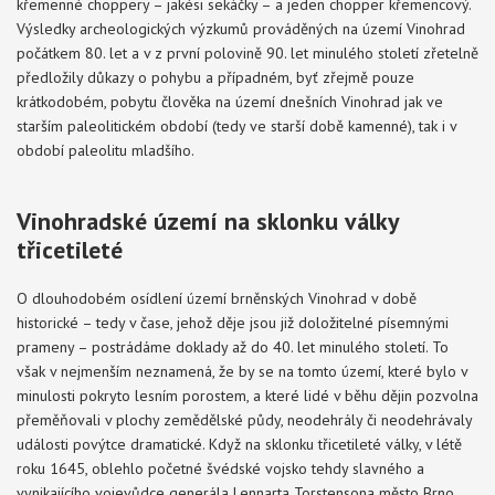
křemenné choppery – jakési sekáčky – a jeden chopper křemencový.
Výsledky archeologických výzkumů prováděných na území Vinohrad
počátkem 80. let a v z první polovině 90. let minulého století zřetelně
předložily důkazy o pohybu a případném, byť zřejmě pouze
krátkodobém, pobytu člověka na území dnešních Vinohrad jak ve
starším paleolitickém období (tedy ve starší době kamenné), tak i v
období paleolitu mladšího.
Vinohradské území na sklonku války
třicetileté
O dlouhodobém osídlení území brněnských Vinohrad v době
historické – tedy v čase, jehož děje jsou již doložitelné písemnými
prameny – postrádáme doklady až do 40. let minulého století. To
však v nejmenším neznamená, že by se na tomto území, které bylo v
minulosti pokryto lesním porostem, a které lidé v běhu dějin pozvolna
přeměňovali v plochy zemědělské půdy, neodehrály či neodehrávaly
události povýtce dramatické. Když na sklonku třicetileté války, v létě
roku 1645, oblehlo početné švédské vojsko tehdy slavného a
vynikajícího vojevůdce generála Lennarta Torstensona město Brno,