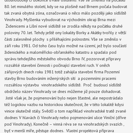
dlouhodoběji či dokonce trvale osídleno. Vše se změnilo na počátku
80. let minulého století, kdy se na plošině nad Brnem počala budovat
tak zvaná obytná zóna, označovaná o něco málo později jako sídliště
Vinohrady. Myšlenka vybudovat na východním okraji Brna mezi
Židenicemi a Líšní nové sídliště se zrodila někdy na počátku druhé
poloviny 70. let. Tehdy ještě ony lokality Borky a Akátky tvořily z větší
části zalesněné plochy s přiléhajícími polnostmi. Vše se změnilo v
září roku 1981. Od toho času bylo možné na území, jež bylo součástí
židenického a maloměřicko-obřanského katastru a spadalo pod
správu tehdejšího městského obvodu Brno IV, pozorovat přípravy
rozsáhlé stavební činnosti i počínající stavební ruch. V oněch
zářijových dnech roku 1981 totiž zahájila stavební firma Pozemní
stavby Brno budováním inženýrských sítí a pozemními pracemi
rozsáhlou výstavbu vinohradského sídliště. Proč budoucí sídliště
obdrželo název Vinohrady se dnes můžeme již pouze dohadovat.
Jisté však je, že pojmenování bylo nejen šťastné, ale nepostrádalo
též logickou vazbu na historickou skutečnost, že v této lokalitě kdysi
vinice skutečně stály. Svědčí o tom například vinohradské tratě zvané
dodnes V hlavách či Vinohrady nebo pojmenování ulice Viniční (dříve
pod Vinohrady). Konečně – vinná réva se na vinohradských svazích ,
byť v menší míře, pěstuje dodnes. Vlastní projektová příprava