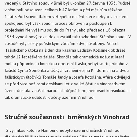
vedený u Státního soudu v Brně byl ukončen 27. června 1933. Pučisté
v něm byli odsouzeni celkem k 47 letům a pěti měsícům těžkého
žaláře. Pod silným tlakem veřejného mínění, které nebylo s trestem
spokojeno, byl však soudní proces obnoven a postoupen k
projednání Nejvyššímu soudu do Prahy. Jeho předseda 18. března
1934 vynesl nový rozsudek a zvrátil tak rozhodnutí Státního soudu. V
zásadě byly tresty pučistickým vůdcům zdvojnásobeny. Velitel
fašistického útoku na židenická kasárna Ladislav Kobsinek obdržel
tehdy 12 let těžkého žaláře. Skončila tak dramatická událost, která
mohla připomínat i komickou operetní frašku, nebýt smrti jednoho z
fašistů Cyrila Seménka a těžkých zranění vojína Kindermanna a dvou
fašistických útočníků Tomáše Jandy a Josefa Kotolána. Aféra odvíjející
se před více než osmi desítkami let z velké části na vinohradském
území dostala v našich národních dějinách pojmenování kobsinkiáda. I
tak dramatické události kráčely územím Vinohrad.
Stručně současností brněnských Vinohrad
S výjimkou kolonie Hamburk nebylo území dnešních Vinohrad