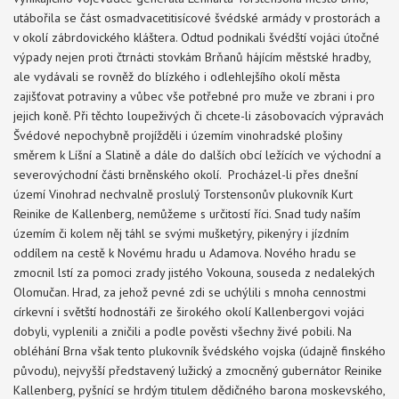
utábořila se část osmadvacetitisícové švédské armády v prostorách a
v okolí zábrdovického kláštera. Odtud podnikali švédští vojáci útočné
výpady nejen proti čtrnácti stovkám Brňanů hájícím městské hradby,
ale vydávali se rovněž do blízkého i odlehlejšího okolí města
zajišťovat potraviny a vůbec vše potřebné pro muže ve zbrani i pro
jejich koně. Při těchto loupeživých či chcete-li zásobovacích výpravách
Švédové nepochybně projížděli i územím vinohradské plošiny
směrem k Líšní a Slatině a dále do dalších obcí ležících ve východní a
severovýchodní části brněnského okolí. Procházel-li přes dnešní
území Vinohrad nechvalně proslulý Torstensonův plukovník Kurt
Reinike de Kallenberg, nemůžeme s určitostí říci. Snad tudy naším
územím či kolem něj táhl se svými mušketýry, pikenýry i jízdním
oddílem na cestě k Novému hradu u Adamova. Nového hradu se
zmocnil lstí za pomoci zrady jistého Vokouna, souseda z nedalekých
Olomučan. Hrad, za jehož pevné zdi se uchýlili s mnoha cennostmi
církevní i světští hodnostáři ze širokého okolí Kallenbergovi vojáci
dobyli, vyplenili a zničili a podle pověsti všechny živé pobili. Na
obléhání Brna však tento plukovník švédského vojska (údajně finského
původu), nejvyšší představený lužický a zmocněný gubernátor Reinike
Kallenberg, pyšnící se hrdým titulem dědičného barona moskevského,