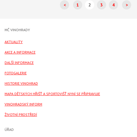
<
1
2
3
4
>
MČ VINOHRADY
AKTUALITY
AKCE A INFORMACE
DALŠÍ INFORMACE
FOTOGALERIE
HISTORIE VINOHRAD
MAPA DĚTSKÝCH HŘIŠŤ A SPORTOVIŠŤ NYNÍ SE PŘIPRAVUJE
VINOHRADSKÝ INFORM
ŽIVOTNÍ PROSTŘEDÍ
ÚŘAD