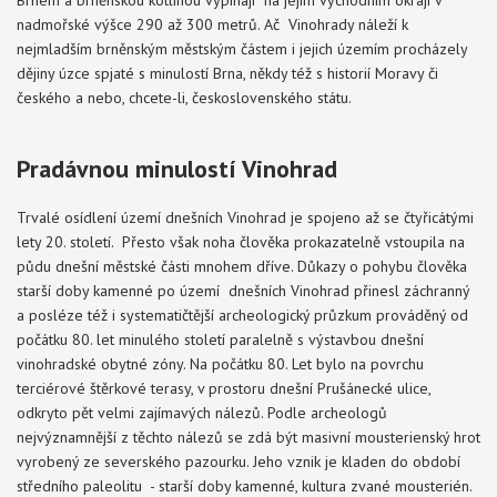
Brnem a brněnskou kotlinou vypínají na jejím východním okraji v
nadmořské výšce 290 až 300 metrů. Ač Vinohrady náleží k
nejmladším brněnským městským částem i jejich územím procházely
dějiny úzce spjaté s minulostí Brna, někdy též s historií Moravy či
českého a nebo, chcete-li, československého státu.
Pradávnou minulostí Vinohrad
Trvalé osídlení území dnešních Vinohrad je spojeno až se čtyřicátými
lety 20. století. Přesto však noha člověka prokazatelně vstoupila na
půdu dnešní městské části mnohem dříve. Důkazy o pohybu člověka
starší doby kamenné po území dnešních Vinohrad přinesl záchranný
a posléze též i systematičtější archeologický průzkum prováděný od
počátku 80. let minulého století paralelně s výstavbou dnešní
vinohradské obytné zóny. Na počátku 80. Let bylo na povrchu
terciérové štěrkové terasy, v prostoru dnešní Prušánecké ulice,
odkryto pět velmi zajímavých nálezů. Podle archeologů
nejvýznamnější z těchto nálezů se zdá být masivní mousterienský hrot
vyrobený ze severského pazourku. Jeho vznik je kladen do období
středního paleolitu - starší doby kamenné, kultura zvané mousterién.