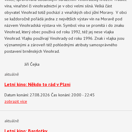
vína, vinařství či vinohradnictví je v obci velmi silná. Velká část
obyvatel Vinohrad totiž pochází z vinařských obcí jižní Moravy. V obci
se každoročně pořádá jedna z největších výstav vín na Moravě pod
názvem Vinohradská výstava vín. Symbol vína se promítá i do znaku
Vinohrad, který obec používá od roku 1992, též jej nese vlajka
Vinohrad. Vlajku používají Vinohrady od roku 1996. Znak i vlajka jsou
významnými a zároveň též pohlednými atributy samosprávného
postavení brněnských Vinohrad.
Jiří Čejka
aktuálně
Letní kino: Někdo to rád v Plzni
Datum konání: 27.08.2026 Čas konání: 20:00 - 22:45
zobrazit více
aktuálně
Letní kino: Bardotky