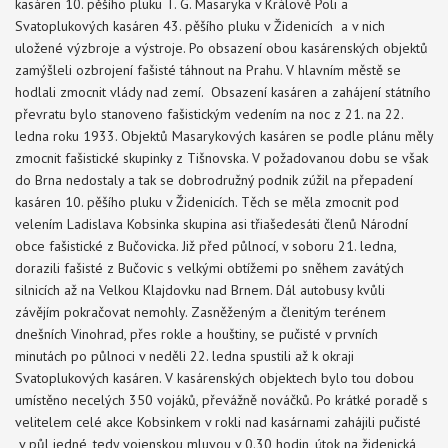
kasáren 10. pěšího pluku T. G. Masaryka v Králově Poli a
Svatoplukových kasáren 43. pěšího pluku v Židenicích a v nich
uložené výzbroje a výstroje. Po obsazení obou kasárenských objektů
zamýšleli ozbrojení fašisté táhnout na Prahu. V hlavním městě se
hodlali zmocnit vlády nad zemí. Obsazení kasáren a zahájení státního
převratu bylo stanoveno fašistickým vedením na noc z 21. na 22.
ledna roku 1933. Objektů Masarykových kasáren se podle plánu měly
zmocnit fašistické skupinky z Tišnovska. V požadovanou dobu se však
do Brna nedostaly a tak se dobrodružný podnik zúžil na přepadení
kasáren 10. pěšího pluku v Židenicích. Těch se měla zmocnit pod
velením Ladislava Kobsinka skupina asi třiašedesáti členů Národní
obce fašistické z Bučovicka. Již před půlnocí, v soboru 21. ledna,
dorazili fašisté z Bučovic s velkými obtížemi po sněhem zavátých
silnicích až na Velkou Klajdovku nad Brnem. Dál autobusy kvůli
závějím pokračovat nemohly. Zasněženým a členitým terénem
dnešních Vinohrad, přes rokle a houštiny, se pučisté v prvních
minutách po půlnoci v neděli 22. ledna spustili až k okraji
Svatoplukových kasáren. V kasárenských objektech bylo tou dobou
umístěno necelých 350 vojáků, převážně nováčků. Po krátké poradě s
velitelem celé akce Kobsinkem v rokli nad kasárnami zahájili pučisté
v půl jedné, tedy vojenskou mluvou v 0.30 hodin, útok na židenická