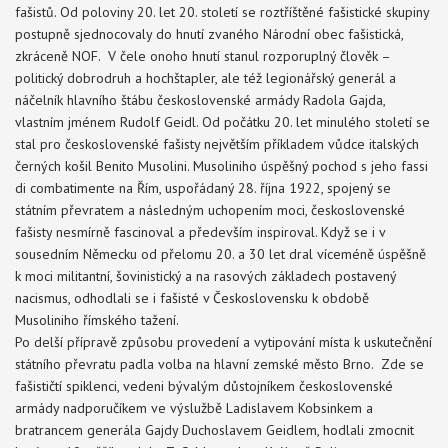
fašistů. Od poloviny 20. let 20. století se roztříštěné fašistické skupiny
postupně sjednocovaly do hnutí zvaného Národní obec fašistická,
zkráceně NOF. V čele onoho hnutí stanul rozporuplný člověk –
politický dobrodruh a hochštapler, ale též legionářský generál a
náčelník hlavního štábu československé armády Radola Gajda,
vlastním jménem Rudolf Geidl. Od počátku 20. let minulého století se
stal pro československé fašisty největším příkladem vůdce italských
černých košil Benito Musolini. Musoliniho úspěšný pochod s jeho fassi
di combatimente na Řím, uspořádaný 28. října 1922, spojený se
státním převratem a následným uchopením moci, československé
fašisty nesmírně fascinoval a především inspiroval. Když se i v
sousedním Německu od přelomu 20. a 30 let dral víceméně úspěšně
k moci militantní, šovinistický a na rasových základech postavený
nacismus, odhodlali se i fašisté v Československu k obdobě
Musoliniho římského tažení.
Po delší přípravě způsobu provedení a vytipování místa k uskutečnění
státního převratu padla volba na hlavní zemské město Brno. Zde se
fašističtí spiklenci, vedeni bývalým důstojníkem československé
armády nadporučíkem ve výslužbě Ladislavem Kobsinkem a
bratrancem generála Gajdy Duchoslavem Geidlem, hodlali zmocnit