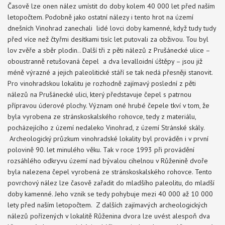
Časově lze onen nález umístit do doby kolem 40 000 let před naším
letopočtem. Podobně jako ostatní nálezy i tento hrot na území
dnešních Vinohrad zanechali lidé lovci doby kamenné, když tudy tudy
před více než čtyřmi desítkami tisíc let putovali za obživou. Tou byl
lov zvěře a sběr plodin.. Další tři z pěti nálezů z Prušánecké ulice –
oboustranně retušovaná čepel a dva levalloidní úštěpy – jsou již
méně výrazné a jejich paleolitické stáří se tak nedá přesněji stanovit.
Pro vinohradskou lokalitu je rozhodně zajímavý poslední z pěti
nálezů na Prušánecké ulici, který představuje čepel s patrnou
přípravou úderové plochy. Význam oné hrubé čepele tkví v tom, že
byla vyrobena ze stránskoskalského rohovce, tedy z materiálu,
pocházejícího z území nedaleko Vinohrad, z území Stránské skály.
Archeologický průzkum vinohradské lokality byl prováděn i v první
polovině 90. let minulého věku. Tak v roce 1993 při provádění
rozsáhlého odkryvu území nad bývalou cihelnou v Růženině dvoře
byla nalezena čepel vyrobená ze stránskoskalského rohovce. Tento
povrchový nález lze časově zařadit do mladšího paleolitu, do mladší
doby kamenné. Jeho vznik se tedy pohybuje mezi 40 000 až 10 000
lety před naším letopočtem. Z dalších zajímavých archeologických
nálezů pořízených v lokalitě Růženina dvora lze uvést alespoň dva