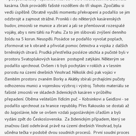
kasárna. Útok prováděli fašisté rozděleni do tří skupin. Zpočátku si
vedli úspěšně. Obratně využili momentu překvapení a podařilo se jim
odzbrojit a zajmout strážné. Pronikli i do některých kasárenských
budov, zmocnili se munice a zbraní a jali se přemlouvat rozespalé
vojáky, aby s nimi táhli na Prahu. Za to jim slibovali zvýšení denního
žoldu na 5 korun. Neuspěli. Posádce se podařilo vyvolat poplach,
zformovat se k obraně a přivolat pomoc četnictva a vojska z dalších
brněnských útvarů. Prudká přestřelka posléze utichla a pučisté byli v
prostoru Svatoplukových kasáren postupně zatýkáni. Některým se
podařilo uprchnout. Ovšem i ti byli pochytáni v roklích a v lesním
porostu na území dnešních Vinohrad. Několik dnů pak vojáci v
členitém prostoru zvaném Borky a Akátky sbírali prchajícími pučisty
odhozenou munici a vojenskou výzbroj i výstroj. Tohoto materiálu se
fašisté zmocnili ve skladech židenických kasáren v průběhu
přepadení. Oběma velitelům řídícím puč – Kobsinkovi a Geidlovi - se
podařilo uprchnout za hranice republiky. Přes Rakousko se dostali až
do Jugoslávie, kde se ovšem vzdali jugoslávským úřadům a byli
vydáni zpět do Československa. Za židenickým případem, který se
značnou částí odehrával právě na území dnešních Vinohrad, byla
učiněna tečka v podobě dvou soudních procesů. První soudní proces