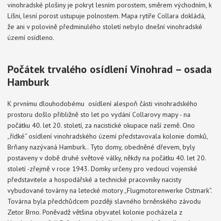
vinohradské plošiny je pokryt lesním porostem, směrem východním, k
Líšni, lesní porost ustupuje polnostem. Mapa rytíře Collara dokládá,
že ani v polovině předminulého století nebylo dnešní vinohradské
území osídleno.
Počátek trvalého osídlení Vinohrad – osada
Hamburk
K prvnímu dlouhodobému osídlení alespoň části vinohradského
prostoru došlo přibližně sto let po vydání Collarovy mapy - na
počátku 40. let 20. století, za nacistické okupace naší země. Ono
„řídké“ osídlení vinohradského území představovala kolonie domků,
Brňany nazývaná Hamburk.. Tyto domy, obedněné dřevem, byly
postaveny v době druhé světové války, někdy na počátku 40. let 20.
století -zřejmě v roce 1943. Domky určeny pro vedoucí vojenské
představitele a hospodářské a technické pracovníky nacisty
vybudované továrny na letecké motory „Flugmotorenwerke Ostmark“.
Továrna byla předchůdcem později slavného brněnského závodu
Zetor Brno. Poněvadž většina obyvatel kolonie pocházela z