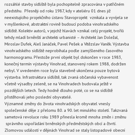
rozsáhlé stavby sídliště byla pochopitelně zpracována v patřičném
předstihu. Přesněji od roku 1987, kdy v ateliéru 01 dnes již
neexistujícího projekčního ústavu Stavoprojekt vznikala a vyvíjela se
v myšlenkové, abstraktní rovině budoucí podoba vinohradského
sídliště. Kolektiv autorů, v jejichž hlavách vznikal celý projekt, tvořili
tehdy mladí brněnští architekti urbanisté – Architekt Jan Doležal,
Miroslav Dufek, Aleš Janáček, Pavel Pešek a Vítězslav Vaněk. Výstavba
vinohradského sídliště neprobíhala podle zamýšleného časového
harmonogramu. Přestože první objekt byl dokončen v roce 1983,
konečný termín výstavby Vinohrad, stanovený rokem 1988, dodržen
nebyl. V uvedeném roce byla stavebně ukončena pouze bytová
výstavba. Infrastruktura sídliště, tak zvaná občanská vybavenost
včetně výsadby zeleně, se na Vinohradech budovala ještě v
pozdějších letech. Tedy hodně dlouho poté, co se na sídliště
přistěhovali jeho poslední obyvatelé.
Významné změny do života vinohradských obyvatel vnesly
společenské děje z přelomu 80. a 90. let minulého století. Takzvaná
sametová revoluce roku 1989 přinesla kromě mnoha změn i změnu
správního uspořádání brněnských předměstských obcí a čtvrtí.
Zlomovou událostí v dějinách Vinohrad se staly listopadové obecní