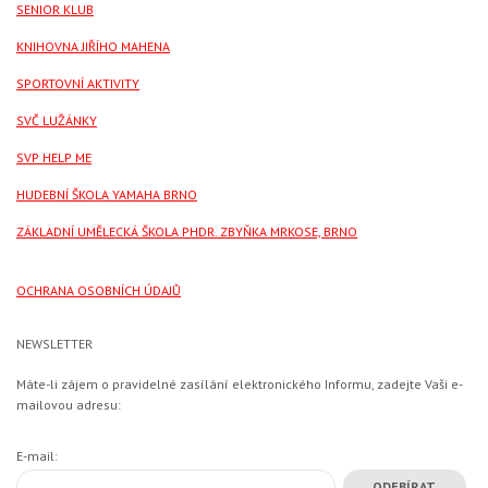
SENIOR KLUB
KNIHOVNA JIŘÍHO MAHENA
SPORTOVNÍ AKTIVITY
SVČ LUŽÁNKY
SVP HELP ME
HUDEBNÍ ŠKOLA YAMAHA BRNO
ZÁKLADNÍ UMĚLECKÁ ŠKOLA PHDR. ZBYŇKA MRKOSE, BRNO
OCHRANA OSOBNÍCH ÚDAJŮ
NEWSLETTER
Máte-li zájem o pravidelné zasílání elektronického Informu, zadejte Vaši e-
mailovou adresu:
E-mail: