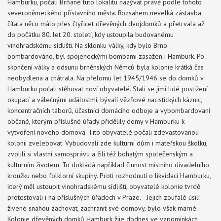
Hamburku, počali Brňané tuto lokalitu nazývat právě podle tohoto
severoněmeckého přístavního města. Rozsahem nevelká zástavba
čítala něco málo přes čtyřicet dřevěných dvojdomků a přetrvala až
do počátku 80. let 20. století, kdy ustoupila budovanému
vinohradskému sídlišti. Na sklonku války, kdy bylo Brno
bombardováno, byl spojeneckými bombami zasažen i Hamburk. Po
skončení války a odsunu brněnských Němců byla kolonie krátká čas
neobydlena a chátrala. Na přelomu let 1945/1946 se do domků v
Hamburku počali stěhovat noví obyvatelé. Stali se jimi lidé postižení
okupací a válečnými událostmi, bývalí vězňové nacistických káznic,
koncentračních táborů, účastníci domácího odboje a vybombardovaní
občané, kterým příslušné úřady přidělily domy v Hamburku k
vytvoření nového domova. Tito obyvatelé počali zdevastovanou
kolonii zvelebovat. Vybudovali zde kulturní dům i mateřskou školku,
zvolili si vlastní samosprávu a žili též bohatým společenským a
kulturním životem. To dokládá například činnost místního divadelního
kroužku nebo folklorní skupiny. Proti rozhodnutí o likvidaci Hamburku,
který měl ustoupit vinohradskému sídlišti, obyvatelé kolonie tvrdě
protestovali i na příslušných úřadech v Praze. Jejich zoufalé úsilí
živené snahou zachovat, zachránit své domovy, bylo však marné.
Kolonie dřevěných domků Hamburk žije dodnes ve vzpomínkách