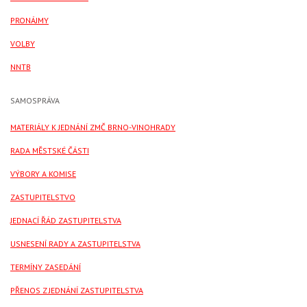
PRONÁJMY
VOLBY
NNTB
SAMOSPRÁVA
MATERIÁLY K JEDNÁNÍ ZMČ BRNO-VINOHRADY
RADA MĚSTSKÉ ČÁSTI
VÝBORY A KOMISE
ZASTUPITELSTVO
JEDNACÍ ŘÁD ZASTUPITELSTVA
USNESENÍ RADY A ZASTUPITELSTVA
TERMÍNY ZASEDÁNÍ
PŘENOS Z JEDNÁNÍ ZASTUPITELSTVA