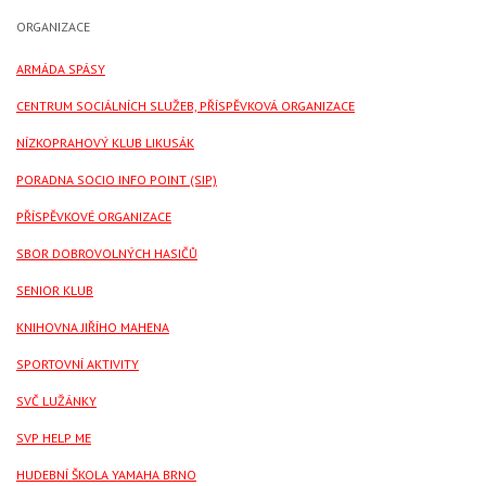
ORGANIZACE
ARMÁDA SPÁSY
CENTRUM SOCIÁLNÍCH SLUŽEB, PŘÍSPĚVKOVÁ ORGANIZACE
NÍZKOPRAHOVÝ KLUB LIKUSÁK
PORADNA SOCIO INFO POINT (SIP)
PŘÍSPĚVKOVÉ ORGANIZACE
SBOR DOBROVOLNÝCH HASIČŮ
SENIOR KLUB
KNIHOVNA JIŘÍHO MAHENA
SPORTOVNÍ AKTIVITY
SVČ LUŽÁNKY
SVP HELP ME
HUDEBNÍ ŠKOLA YAMAHA BRNO