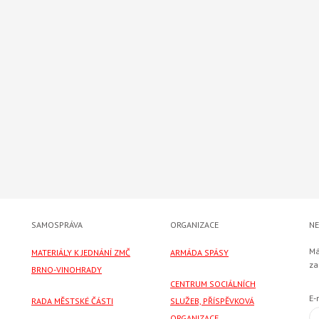
SAMOSPRÁVA
ORGANIZACE
NE
Má
MATERIÁLY K JEDNÁNÍ ZMČ
ARMÁDA SPÁSY
za
BRNO-VINOHRADY
CENTRUM SOCIÁLNÍCH
E-
RADA MĚSTSKÉ ČÁSTI
SLUŽEB, PŘÍSPĚVKOVÁ
ORGANIZACE