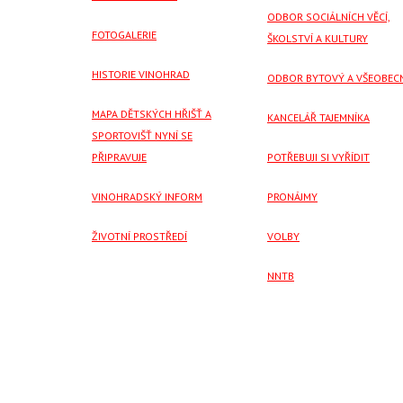
ODBOR SOCIÁLNÍCH VĚCÍ,
FOTOGALERIE
ŠKOLSTVÍ A KULTURY
HISTORIE VINOHRAD
ODBOR BYTOVÝ A VŠEOBEC
MAPA DĚTSKÝCH HŘIŠŤ A
KANCELÁŘ TAJEMNÍKA
SPORTOVIŠŤ NYNÍ SE
PŘIPRAVUJE
POTŘEBUJI SI VYŘÍDIT
VINOHRADSKÝ INFORM
PRONÁJMY
ŽIVOTNÍ PROSTŘEDÍ
VOLBY
NNTB