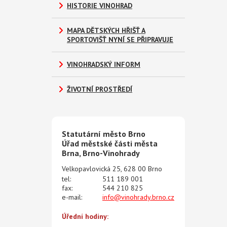
HISTORIE VINOHRAD
MAPA DĚTSKÝCH HŘIŠŤ A
SPORTOVIŠŤ NYNÍ SE PŘIPRAVUJE
VINOHRADSKÝ INFORM
ŽIVOTNÍ PROSTŘEDÍ
Statutární město Brno
Úřad městské části města
Brna, Brno-Vinohrady
Velkopavlovická 25, 628 00 Brno
tel:
511 189 001
fax:
544 210 825
e-mail:
info@vinohrady.brno.cz
Úřední hodiny: