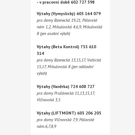
- v pracovní době 602 727 598
Výtahy (Vymyslický) 603 164 079
pro domy Bzenecká 19,21, Pálavské
nám 1,2, Mikulovská 4,6,9, Mikulovská
8 (jen osobní výtah)
Výtahy (Beta Kontrol) 733 610
314
pro domy Bzenecká 13,15,17, Valtická
15,17, Mikulovská 8 (jen nákladní
výtah)
Výtahy (Vaněrka) 724 608 727
pro domy Prušánecká 11,13,15,17,
Vlčnovská 3,5
Výtahy (LIFTMONT) 603 206 205
pro domy Vlčnovská 7,9, Pálavské
nám.6,7,8,9