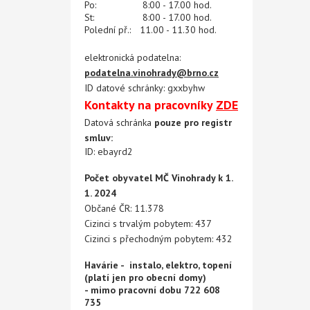
Po:
8:00 - 17.00 hod.
St:
8:00 - 17.00 hod.
Polední př.:
11.00 - 11.30 hod.
elektronická podatelna:
podatelna.vinohrady@brno.cz
ID datové schránky: gxxbyhw
Kontakty na pracovníky
ZDE
Datová schránka
pouze pro registr
smluv:
ID: ebayrd2
Počet obyvatel MČ Vinohrady k 1.
1. 2024
Občané ČR: 11.378
Cizinci s trvalým pobytem: 437
Cizinci s přechodným pobytem: 432
Havárie - instalo, elektro, topení
(platí jen pro obecní domy)
- mimo pracovní dobu 722 608
735