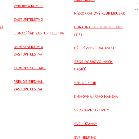
VÝBORY A KOMISE
Va
NÍZKOPRAHOVÝ KLUB LIKUSÁK
ZASTUPITELSTVO
NÝ
PORADNA SOCIO INFO POINT
JEDNACÍ ŘÁD ZASTUPITELSTVA
(SIP)
USNESENÍ RADY A
PŘÍSPĚVKOVÉ ORGANIZACE
ZASTUPITELSTVA
SBOR DOBROVOLNÝCH
TERMÍNY ZASEDÁNÍ
HASIČŮ
PŘENOS Z JEDNÁNÍ
SENIOR KLUB
ZASTUPITELSTVA
KNIHOVNA JIŘÍHO MAHENA
SPORTOVNÍ AKTIVITY
SVČ LUŽÁNKY
SVP HELP ME